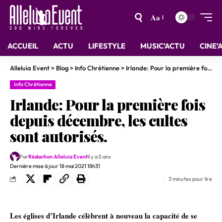
Aa
ACCUEIL
ACTU
LIFESTYLE
MUSIC’ACTU
CINE’
Alleluia Event
>
Blog
>
Info Chrétienne
>
Irlande: Pour la première fois depuis décembre, les cultes sont autorisés.
Info Chrétienne
Irlande: Pour la première fois
depuis décembre, les cultes
sont autorisés.
Par
Rédaction Alleluia Event
il y a 5 ans
Dernière mise à jour 18 mai 2021 18h31
3 minutes pour lire
Les églises d’Irlande célèbrent à nouveau la capacité de se