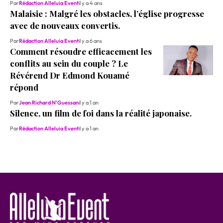
Par
Rédaction Alleluia Event
il y a 4 ans
Malaisie : Malgré les obstacles, l’église progresse
avec de nouveaux convertis.
Par
Rédaction Alleluia Event
il y a 6 ans
Comment résoudre efficacement les
conflits au sein du couple ? Le
Révérend Dr Edmond Kouamé
répond
Par
Jean Richard N'Guessan
il y a 1 an
Silence, un film de foi dans la réalité japonaise.
Par
Rédaction Alleluia Event
il y a 1 an