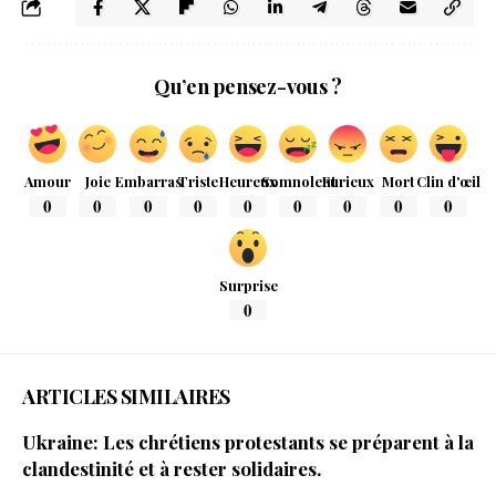
Qu’en pensez-vous ?
Amour
Joie
Embarras
Triste
Heureux
Somnolent
Furieux
Mort
Clin d'œil
0
0
0
0
0
0
0
0
0
Surprise
0
ARTICLES SIMILAIRES
Ukraine: Les chrétiens protestants se préparent à la
clandestinité et à rester solidaires.