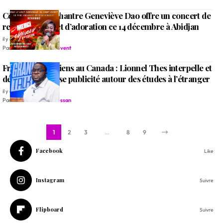
Côte d’Ivoire: Chantre Geneviève Dao offre un concert de
remerciement et d’adoration ce 14 décembre à Abidjan
il y a 9 mois
Par
Rédaction Alleluia Event
Fraudeurs ivoiriens au Canada : Lionnel Thes interpelle et
dénonce la fausse publicité autour des études à l’étranger
il y a 10 mois
Par
Jean Richard N'Guessan
1
2
3
…
8
9
Facebook
Like
Instagram
Suivre
Flipboard
Suivre