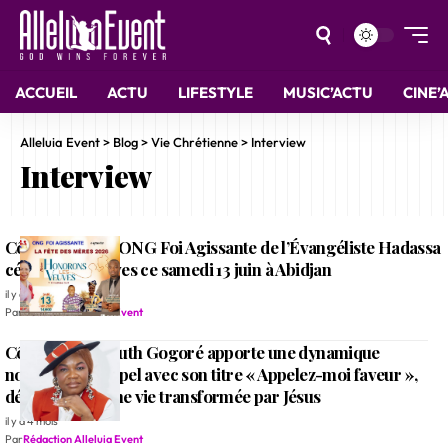
ACCUEIL
ACTU
LIFESTYLE
MUSIC’ACTU
CINE’
Alleluia Event
>
Blog
>
Vie Chrétienne
>
Interview
Interview
‎‎Côte d’Ivoire : l’ONG Foi Agissante de l’Évangéliste Hadassa
célèbre les veuves ce samedi 13 juin à Abidjan
il y a 2 mois
Par
Rédaction Alleluia Event
Côte d’Ivoire: Ruth Gogoré apporte une dynamique
nouvelle au gospel avec son titre « Appelez-moi faveur »,
découverte d’une vie transformée par Jésus
il y a 4 mois
Par
Rédaction Alleluia Event