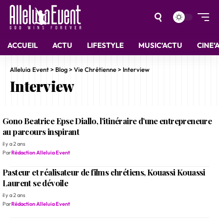
ACCUEIL
ACTU
LIFESTYLE
MUSIC’ACTU
CINE’
Alleluia Event
>
Blog
>
Vie Chrétienne
>
Interview
Interview
Gono Beatrice Epse Diallo, l’itinéraire d’une entrepreneure
au parcours inspirant
il y a 2 ans
Par
Rédaction Alleluia Event
Pasteur et réalisateur de films chrétiens, Kouassi Kouassi
Laurent se dévoile
il y a 2 ans
Par
Rédaction Alleluia Event