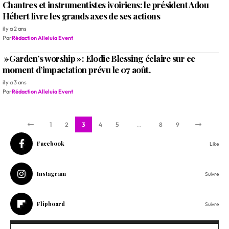
Chantres et instrumentistes ivoiriens: le président Adou
Hébert livre les grands axes de ses actions
il y a 2 ans
Par
Rédaction Alleluia Event
»Garden’s worship »: Elodie Blessing éclaire sur ce
moment d’impactation prévu le 07 août.
il y a 3 ans
Par
Rédaction Alleluia Event
1
2
3
4
5
…
8
9
Facebook
Like
Instagram
Suivre
Flipboard
Suivre