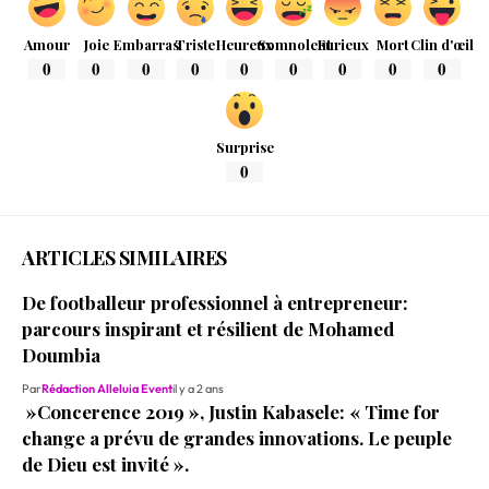
Amour
Joie
Embarras
Triste
Heureux
Somnolent
Furieux
Mort
Clin d'œil
0
0
0
0
0
0
0
0
0
Surprise
0
ARTICLES SIMILAIRES
De footballeur professionnel à entrepreneur:
parcours inspirant et résilient de Mohamed
Doumbia
Par
Rédaction Alleluia Event
il y a 2 ans
»Concerence 2019 », Justin Kabasele: « Time for
change a prévu de grandes innovations. Le peuple
de Dieu est invité ».