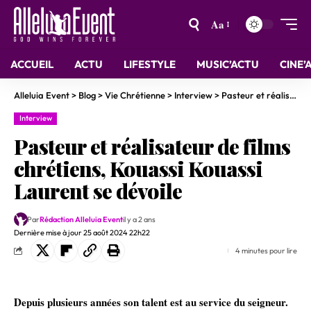
Aa
ACCUEIL
ACTU
LIFESTYLE
MUSIC’ACTU
CINE’
Alleluia Event
>
Blog
>
Vie Chrétienne
>
Interview
>
Pasteur et réalisateur de films chrétiens, Kouassi Kouassi Laurent se dévoile
Interview
Pasteur et réalisateur de films
chrétiens, Kouassi Kouassi
Laurent se dévoile
Par
Rédaction Alleluia Event
il y a 2 ans
Dernière mise à jour 25 août 2024 22h22
4 minutes pour lire
Depuis plusieurs années son talent est au service du seigneur.