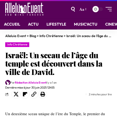
Aa
ACCUEIL
ACTU
LIFESTYLE
MUSIC’ACTU
CINE’
Alleluia Event
>
Blog
>
Info Chrétienne
>
Israël: Un sceau de l’âge du temple est découvert dans la ville de David.
Info Chrétienne
Israël: Un sceau de l’âge du
temple est découvert dans la
ville de David.
Par
Rédaction Alleluia Event
il y a 1 an
Dernière mise à jour 30 juin 2025 12h55
2 minutes pour lire
Un deuxième sceau unique de l’ère du Temple, le premier du