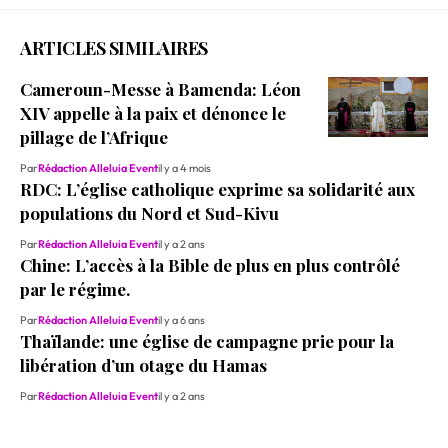
ARTICLES SIMILAIRES
Cameroun-Messe à Bamenda: Léon
XIV appelle à la paix et dénonce le
pillage de l’Afrique
Par
Rédaction Alleluia Event
il y a 4 mois
RDC: L’église catholique exprime sa solidarité aux
populations du Nord et Sud-Kivu
Par
Rédaction Alleluia Event
il y a 2 ans
Chine: L’accès à la Bible de plus en plus contrôlé
par le régime.
Par
Rédaction Alleluia Event
il y a 6 ans
Thaïlande: une église de campagne prie pour la
libération d’un otage du Hamas
Par
Rédaction Alleluia Event
il y a 2 ans