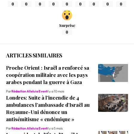
0
0
0
0
0
0
0
0
0
Surprise
0
ARTICLES SIMILAIRES
Proche Orient : Israël a renforcé sa
coopération militaire avec les pays
arabes pendant la guerre à Gaza
Par
Rédaction Alleluia Event
il y a 10 mois
Londres: Suite à l’incendie de 4
ambulances l’ambassade d’Israël au
Royaume-Uni dénonce un
antisémitisme « endémique »
Par
Rédaction Alleluia Event
il y a 5 mois