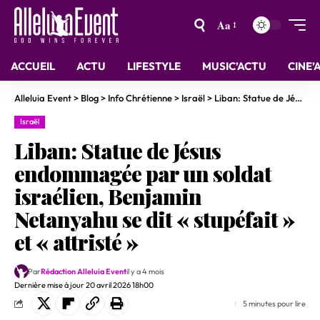
Aa
ACCUEIL
ACTU
LIFESTYLE
MUSIC’ACTU
CINE’
Alleluia Event
>
Blog
>
Info Chrétienne
>
Israël
>
Liban: Statue de Jésus endommagée par un soldat israélien, Benjamin Netanyahu se dit « stupéfait » et « attristé »
Israël
Liban: Statue de Jésus
endommagée par un soldat
israélien, Benjamin
Netanyahu se dit « stupéfait »
et « attristé »
Par
Rédaction Alleluia Event
il y a 4 mois
Dernière mise à jour 20 avril 2026 18h00
5 minutes pour lire