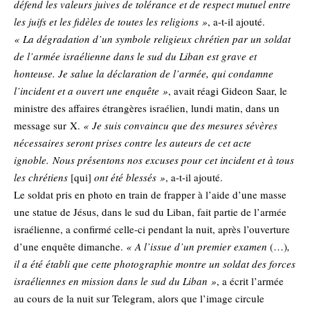
défend les valeurs juives de tolérance et de respect mutuel entre
les juifs et les fidèles de toutes les religions »
, a-t-il ajouté.
« La dégradation d’un symbole religieux chrétien par un soldat
de l’armée israélienne dans le sud du Liban est grave et
honteuse. Je salue la déclaration de l’armée, qui condamne
l’incident et a ouvert une enquête »
, avait réagi Gideon Saar, le
ministre des affaires étrangères israélien, lundi matin, dans un
message sur X.
« Je suis convaincu que des mesures sévères
nécessaires seront prises contre les auteurs de cet acte
ignoble. Nous présentons nos excuses pour cet incident et à tous
les chrétiens
[qui]
ont été blessés »
, a-t-il ajouté.
Le soldat pris en photo en train de frapper à l’aide d’une masse
une statue de Jésus, dans le sud du Liban, fait partie de l’armée
israélienne, a confirmé celle-ci pendant la nuit, après l’ouverture
d’une enquête dimanche.
« A l’issue d’un premier examen
(…)
,
il a été établi que cette photographie montre un soldat des forces
israéliennes en mission dans le sud du Liban »
, a écrit
l’armée
au cours de la nuit sur Telegram
, alors que l’image circule