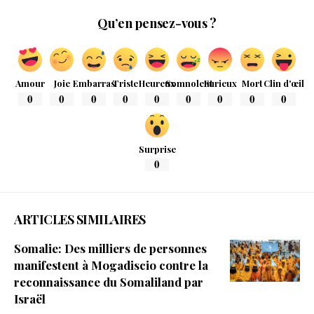
Qu’en pensez-vous ?
Amour
Joie
Embarras
Triste
Heureux
Somnolent
Furieux
Mort
Clin d'œil
0
0
0
0
0
0
0
0
0
Surprise
0
ARTICLES SIMILAIRES
Somalie: Des milliers de personnes
manifestent à Mogadiscio contre la
reconnaissance du Somaliland par
Israël