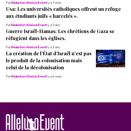
Par
Rédaction Alleluia Event
il y a 7 mois
Usa: Les universités catholiques offrent un refuge
aux étudiants juifs « harcelés ».
Par
Rédaction Alleluia Event
il y a 3 ans
Guerre Israël-Hamas: Les chrétiens de Gaza se
réfugient dans les églises.
Par
Rédaction Alleluia Event
il y a 3 ans
La création de l’État d’Israël n’est pas
le produit de la colonisation mais
celui de la décolonisation
Par
Rédaction Alleluia Event
il y a 4 mois