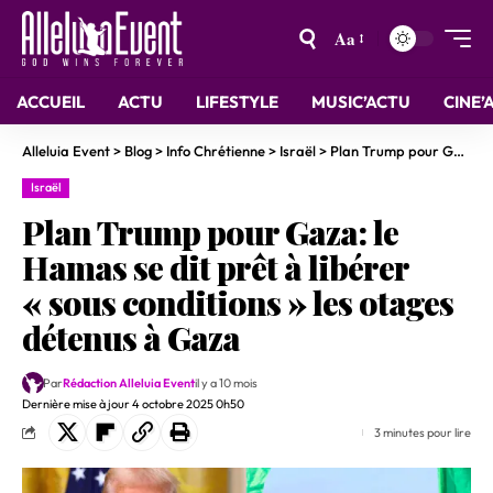
Aa
ACCUEIL
ACTU
LIFESTYLE
MUSIC’ACTU
CINE’
Alleluia Event
>
Blog
>
Info Chrétienne
>
Israël
>
Plan Trump pour Gaza: le Hamas se dit prêt à libérer « sous conditions » les otages détenus à Gaza
Israël
Plan Trump pour Gaza: le
Hamas se dit prêt à libérer
« sous conditions » les otages
détenus à Gaza
Par
Rédaction Alleluia Event
il y a 10 mois
Dernière mise à jour 4 octobre 2025 0h50
3 minutes pour lire