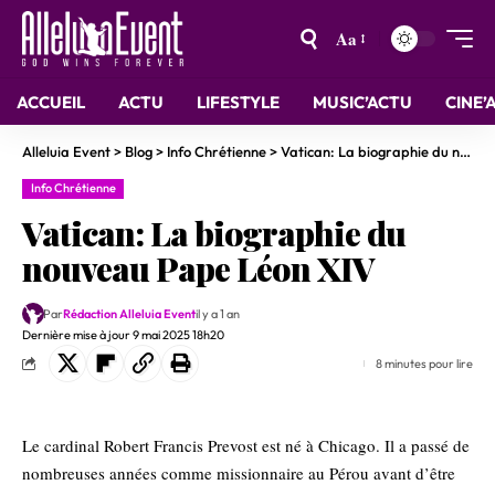
Aa
ACCUEIL
ACTU
LIFESTYLE
MUSIC’ACTU
CINE’
Alleluia Event
>
Blog
>
Info Chrétienne
>
Vatican: La biographie du nouveau Pape Léon XIV
Info Chrétienne
Vatican: La biographie du
nouveau Pape Léon XIV
Par
Rédaction Alleluia Event
il y a 1 an
Dernière mise à jour 9 mai 2025 18h20
8 minutes pour lire
Le cardinal Robert Francis Prevost est né à Chicago. Il a passé de
nombreuses années comme missionnaire au Pérou avant d’être