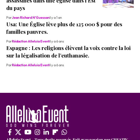
assassinés dans une église dans l’Est
du pays
Par
Jean Richard N'Guessan
il y a 1 an
Usa: Une Église lève plus de 125 000 $ pour des
familles pauvres.
Par
Rédaction Alleluia Event
il y a 6 ans
Espagne : Les religions élèvent la voix contre la loi
sur la légalisation de l’euthanasie.
Par
Rédaction Alleluia Event
il y a 6 ans
Alleluia Event - Tous droits reservés. Fait avec passion par CREATIV