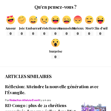
Qu’en pensez-vous ?
Amour
Joie
Embarras
Triste
Heureux
Somnolent
Furieux
Mort
Clin d'œil
0
0
0
0
0
0
0
0
0
Surprise
0
ARTICLES SIMILAIRES
Réflexion: Atteindre la nouvelle génération avec
l’Évangile.
Par
Rédaction Alleluia Event
il y a 4 ans
RD Congo : plus de 21 chrétiens