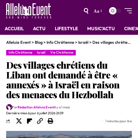
Aa
ACCUEIL
ACTU
LIFESTYLE
MUSIC’ACTU
CINE’
Alleluia Event
>
Blog
>
Info Chrétienne
>
Israël
>
Des villages chrétiens du Liban ont demandé à être « annexés » à Israël en raison des menaces du Hezbollah
Info Chrétienne
Israël
Vie Chrétienne
Des villages chrétiens du
Liban ont demandé à être «
annexés » à Israël en raison
des menaces du Hezbollah
Par
Rédaction Alleluia Event
il y a 1 mois
Dernière mise à jour 6 juillet 2026 2h39
1 minutes pour lire