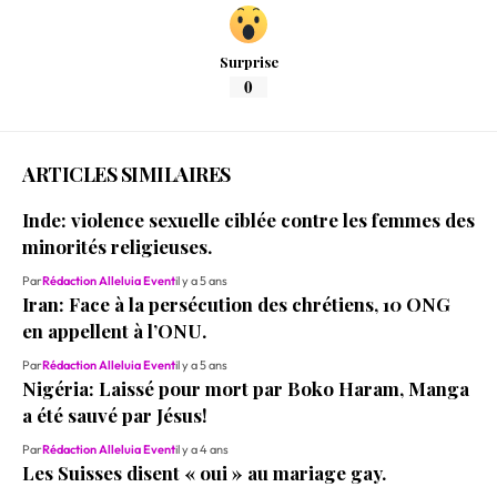
Surprise
0
ARTICLES SIMILAIRES
Inde: violence sexuelle ciblée contre les femmes des
minorités religieuses.
Par
Rédaction Alleluia Event
il y a 5 ans
Iran: Face à la persécution des chrétiens, 10 ONG
en appellent à l’ONU.
Par
Rédaction Alleluia Event
il y a 5 ans
Nigéria: Laissé pour mort par Boko Haram, Manga
a été sauvé par Jésus!
Par
Rédaction Alleluia Event
il y a 4 ans
Les Suisses disent « oui » au mariage gay.