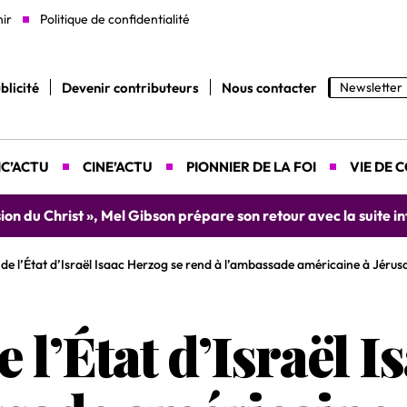
nir
Politique de confidentialité
blicité
Devenir contributeurs
Nous contacter
Newsletter
C’ACTU
CINE’ACTU
PIONNIER DE LA FOI
VIE DE 
yah donne rendez-vous le 9 août prochain à Abidjan pour un 
 de l’État d’Israël Isaac Herzog se rend à l’ambassade américaine à Jéru
e l’État d’Israël 