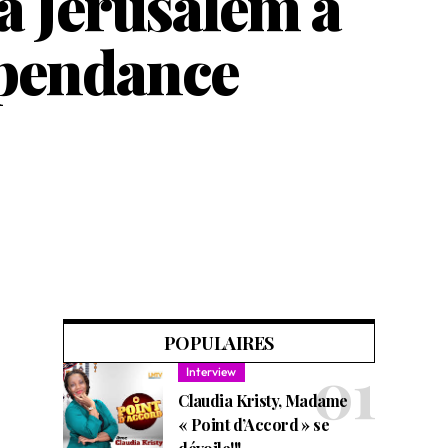
à Jérusalem à
épendance
POPULAIRES
Interview
Claudia Kristy, Madame
« Point d’Accord » se