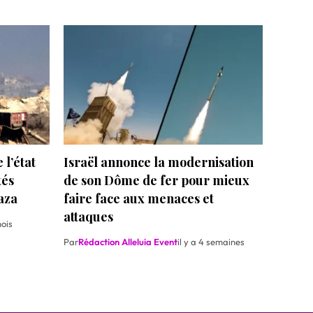
 l’état
‎Israël annonce la modernisation
tés
de son Dôme de fer pour mieux
aza
faire face aux menaces et
attaques
mois
Par
Rédaction Alleluia Event
il y a 4 semaines