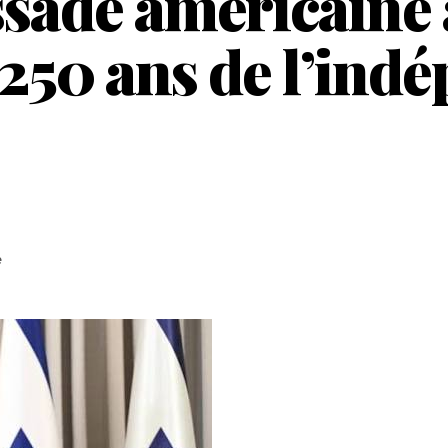
ssade américaine 
 250 ans de l’ind
e