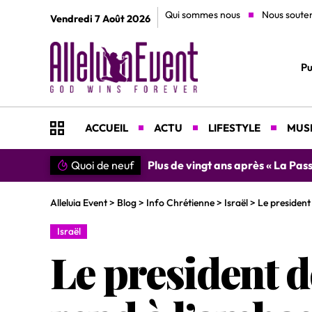
Qui sommes nous
Nous soute
Vendredi 7 Août 2026
Pu
ACCUEIL
ACTU
LIFESTYLE
MUSI
Quoi de neuf
»SIMPLEMENT MERCI » : Chantre L
Alleluia Event
>
Blog
>
Info Chrétienne
>
Israël
>
Le president
Israël
Le president d