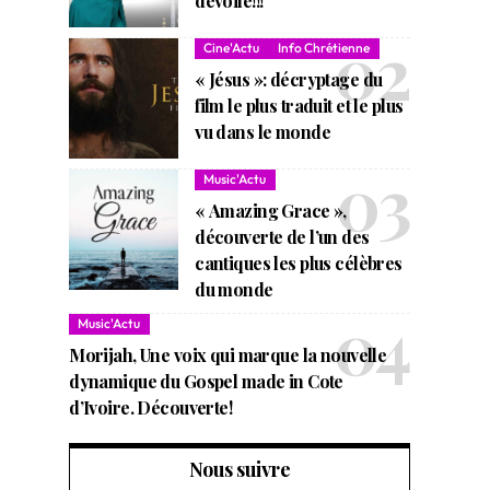
dévoile!!!
Cine'Actu
Info Chrétienne
« Jésus »: décryptage du
film le plus traduit et le plus
vu dans le monde
Music'Actu
« Amazing Grace »,
découverte de l’un des
cantiques les plus célèbres
du monde
Music'Actu
Morijah, Une voix qui marque la nouvelle
dynamique du Gospel made in Cote
d’Ivoire. Découverte!
Nous suivre