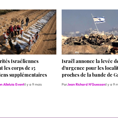
rités Israéliennes
Israël annonce la levée de
t les corps de 15
d’urgence pour les locali
niens supplémentaires
proches de la bande de G
n Alleluia Event
il y a 9 mois
Par
Jean Richard N'Guessan
il y a 9 