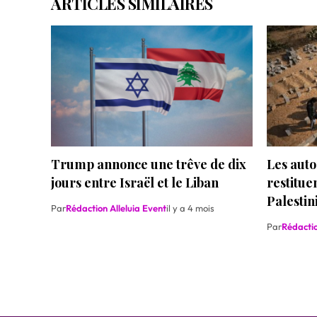
ARTICLES SIMILAIRES
Trump annonce une trêve de dix
Les auto
jours entre Israël et le Liban
restituen
Palesti
Par
Rédaction Alleluia Event
il y a 4 mois
Par
Rédactio