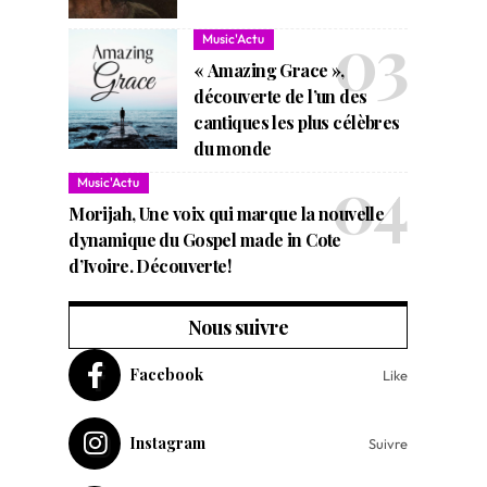
Music'Actu
« Amazing Grace »,
découverte de l’un des
cantiques les plus célèbres
du monde
Music'Actu
Morijah, Une voix qui marque la nouvelle
dynamique du Gospel made in Cote
d’Ivoire. Découverte!
Nous suivre
Facebook
Like
Instagram
Suivre