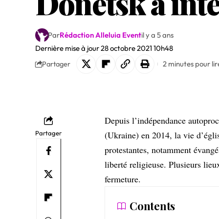
Donetsk a inte
Par
Rédaction Alleluia Event
il y a 5 ans
Dernière mise à jour 28 octobre 2021 10h48
2 minutes pour lir
Partager
Depuis l’indépendance autoproc
Partager
(Ukraine) en 2014, la vie d’églis
protestantes, notamment évangél
liberté religieuse. Plusieurs li
fermeture.
Contents