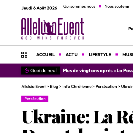
Qui sommes nous
Nous soutenir
Jeudi 6 Août 2026
Pu
ACCUEIL
ACTU
LIFESTYLE
MUSI
Quoi de neuf
Plus de vingt ans après « La Pass
Alleluia Event
>
Blog
>
Info Chrétienne
>
Persécution
>
Ukrain
Persécution
Ukraine: La R