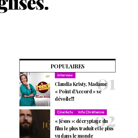
glises.
POPULAIRES
Interview
Claudia Kristy, Madame
« Point d’Accord » se
dévoile!!!
Cine'Actu
Info Chrétienne
« Jésus »: décryptage du
film le plus traduit et le plus
vu dans le monde