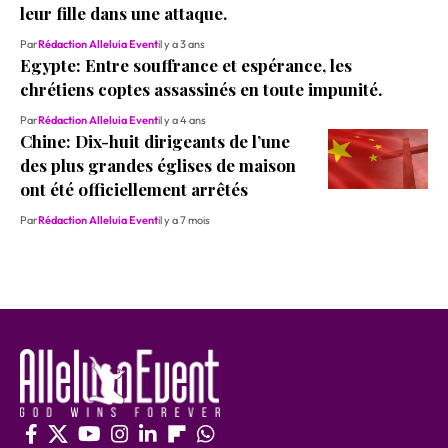
leur fille dans une attaque.
Par
Rédaction Alleluia Event
il y a 3 ans
Egypte: Entre souffrance et espérance, les
chrétiens coptes assassinés en toute impunité.
Par
Rédaction Alleluia Event
il y a 4 ans
Chine: Dix-huit dirigeants de l’une
des plus grandes églises de maison
ont été officiellement arrêtés
Par
Rédaction Alleluia Event
il y a 7 mois