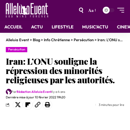
Aa
ACCUEIL
ACTU
LIFESTYLE
MUSIC’ACTU
CINE’
Alleluia Event
>
Blog
>
Info Chrétienne
>
Persécution
>
Iran: L’ONU souligne la répression des minorités religieuses par les autorités.
Persécution
Iran: L’ONU souligne la
répression des minorités
religieuses par les autorités.
Par
Rédaction Alleluia Event
il y a 4 ans
Dernière mise à jour 10 février 2022 19h20
3 minutes pour lire