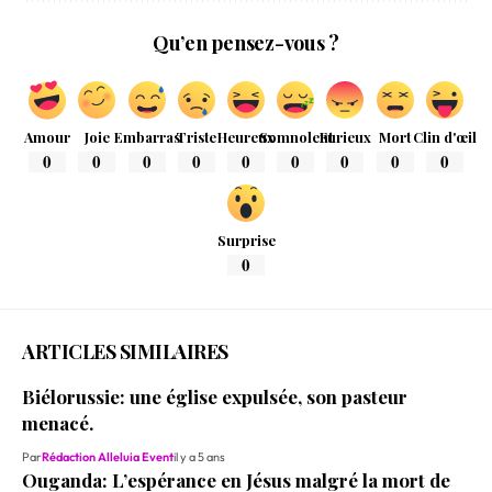
Qu’en pensez-vous ?
Amour
Joie
Embarras
Triste
Heureux
Somnolent
Furieux
Mort
Clin d'œil
0
0
0
0
0
0
0
0
0
Surprise
0
ARTICLES SIMILAIRES
Biélorussie: une église expulsée, son pasteur
menacé.
Par
Rédaction Alleluia Event
il y a 5 ans
Ouganda: L’espérance en Jésus malgré la mort de