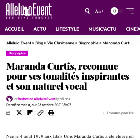
Aa
ACCUEIL
ACTU
LIFESTYLE
MUSIC’ACTU
CINE’
Alleluia Event
>
Blog
>
Vie Chrétienne
>
Biographie
>
Maranda Curtis, reconnue pour ses tonalités inspirantes et son naturel vocal
Biographie
Maranda Curtis, reconnue
pour ses tonalités inspirantes
et son naturel vocal
Par
Rédaction Alleluia Event
il y a 5 ans
Dernière mise à jour 26 octobre 2021 18h07
1 minutes pour lire
Née le 4 aout 1979 aux Etats Unis Maranda Curtis a été élevée en