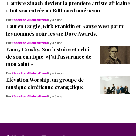
L’artiste Sinach devient la première artiste africaine
a fait son entrée au Billboard américain.
Par
Rédaction Alleluia Event
il y a 6 ans
Lauren Daigle, Kirk Franklin et Kanye West parmi
les nominés pour les 51e Dove Awards.
Par
Rédaction Alleluia Event
il y a 6 ans
Fanny Crosby: Son histoire et celui
de son cantique »J’ai l’assurance de
mon salut »
Par
Rédaction Alleluia Event
il y a 2 mois
Elévation Worship, un groupe de
musique chrétienne évangelique
Par
Rédaction Alleluia Event
il y a 6 ans