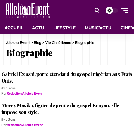
ACCUEIL
ACTU
LIFESTYLE
MUSIC’ACTU
CINE’
Alleluia Event
>
Blog
>
Vie Chrétienne
>
Biographie
Biographie
Gabriel Eziashi, porte étendard du gospel nigérian aux Etats
Unis.
il y a 3 ans
Par
Rédaction Alleluia Event
Mercy Masika, figure de proue du gospel Kenyan. Elle
impose son style.
il y a 3 ans
Par
Rédaction Alleluia Event