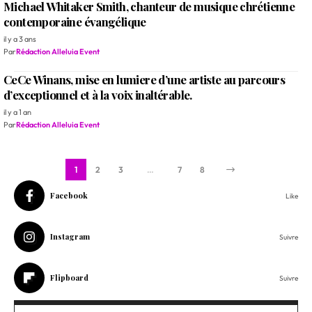
Michael Whitaker Smith, chanteur de musique chrétienne
contemporaine évangélique
il y a 3 ans
Par
Rédaction Alleluia Event
CeCe Winans, mise en lumiere d’une artiste au parcours
d’exceptionnel et à la voix inaltérable.
il y a 1 an
Par
Rédaction Alleluia Event
1
2
3
…
7
8
Facebook
Like
Instagram
Suivre
Flipboard
Suivre