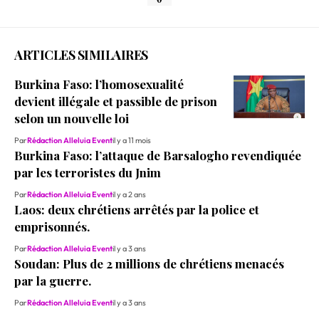
ARTICLES SIMILAIRES
Burkina Faso: l’homosexualité
devient illégale et passible de prison
selon un nouvelle loi
Par
Rédaction Alleluia Event
il y a 11 mois
Burkina Faso: l’attaque de Barsalogho revendiquée
par les terroristes du Jnim
Par
Rédaction Alleluia Event
il y a 2 ans
Laos: deux chrétiens arrêtés par la police et
emprisonnés.
Par
Rédaction Alleluia Event
il y a 3 ans
Soudan: Plus de 2 millions de chrétiens menacés
par la guerre.
Par
Rédaction Alleluia Event
il y a 3 ans