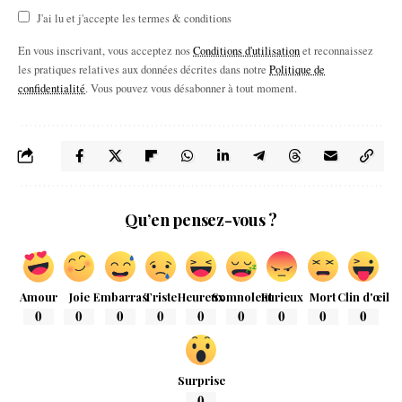
J'ai lu et j'accepte les termes & conditions
En vous inscrivant, vous acceptez nos
Conditions d'utilisation
et reconnaissez
les pratiques relatives aux données décrites dans notre
Politique de
confidentialité
. Vous pouvez vous désabonner à tout moment.
Qu’en pensez-vous ?
Amour
Joie
Embarras
Triste
Heureux
Somnolent
Furieux
Mort
Clin d'œil
0
0
0
0
0
0
0
0
0
Surprise
0