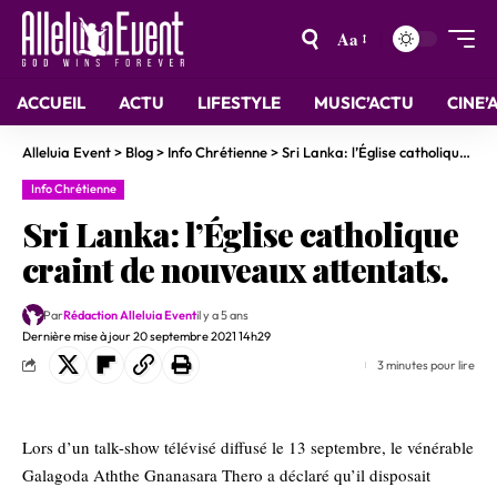
Aa
ACCUEIL
ACTU
LIFESTYLE
MUSIC’ACTU
CINE’
Alleluia Event
>
Blog
>
Info Chrétienne
>
Sri Lanka: l’Église catholique craint de nouveaux attentats.
Info Chrétienne
Sri Lanka: l’Église catholique
craint de nouveaux attentats.
Par
Rédaction Alleluia Event
il y a 5 ans
Dernière mise à jour 20 septembre 2021 14h29
3 minutes pour lire
Lors d’un talk-show télévisé diffusé le 13 septembre, le vénérable
Galagoda Aththe Gnanasara Thero a déclaré qu’il disposait