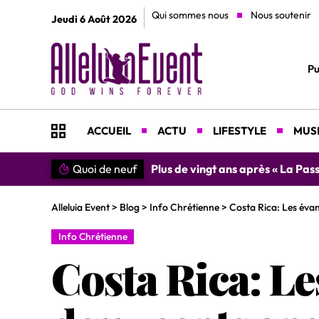
Qui sommes nous
Nous soutenir
Jeudi 6 Août 2026
Pu
ACCUEIL
ACTU
LIFESTYLE
MUSI
on du Christ »
Quoi de neuf
»SIMPLEMENT MERCI » : Chantre 
Alleluia Event
>
Blog
>
Info Chrétienne
>
Costa Rica: Les évan
Info Chrétienne
Costa Rica: Le