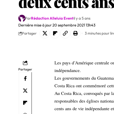
deux cents ans
Par
Rédaction Alleluia Event
il y a 5 ans
Dernière mise à jour 20 septembre 2021 13h43
3 minutes pour lir
Partager
Les pays d’Amérique centrale on
Partager
indépendance.
Les gouvernements du Guatemala
Costa Rica ont commémoré cette 
Au Costa Rica, convoqués par la
responsables des églises nation
cents ans de vie indépendante et