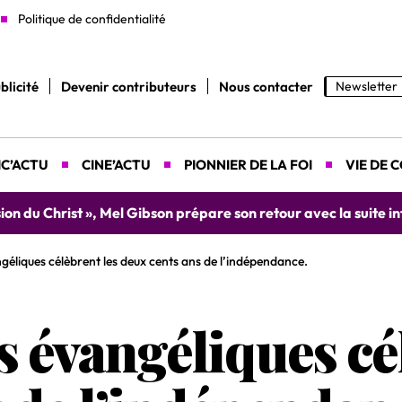
Politique de confidentialité
blicité
Devenir contributeurs
Nous contacter
Newsletter
C’ACTU
CINE’ACTU
PIONNIER DE LA FOI
VIE DE 
Lyah donne rendez-vous le 9 août prochain à Abidjan pour un
géliques célèbrent les deux cents ans de l’indépendance.
s évangéliques cé