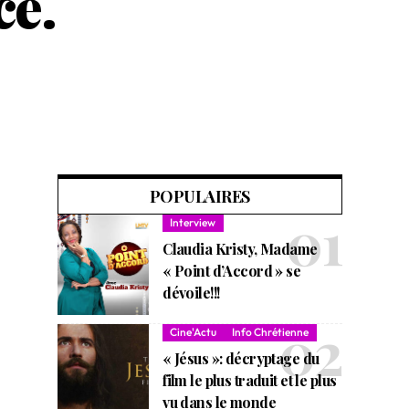
ce.
POPULAIRES
Interview
Claudia Kristy, Madame
« Point d’Accord » se
dévoile!!!
Cine'Actu
Info Chrétienne
« Jésus »: décryptage du
film le plus traduit et le plus
vu dans le monde