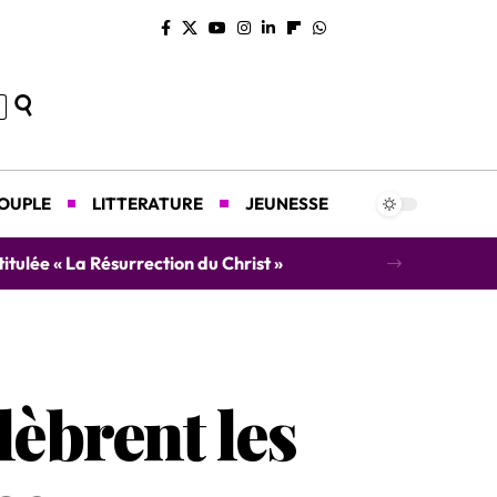
COUPLE
LITTERATURE
JEUNESSE
 concert caritatif au profit des orphelins
lèbrent les