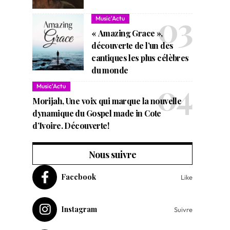
Music'Actu
« Amazing Grace »,
découverte de l’un des
cantiques les plus célèbres
du monde
Music'Actu
Morijah, Une voix qui marque la nouvelle
dynamique du Gospel made in Cote
d’Ivoire. Découverte!
Nous suivre
Facebook
Like
Instagram
Suivre