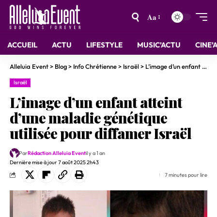
Aa
ACCUEIL
ACTU
LIFESTYLE
MUSIC’ACTU
CINE’
Alleluia Event
>
Blog
>
Info Chrétienne
>
Israël
>
L’image d’un enfant atteint d’une maladie génétique utilisée pour diffamer Israël
Israël
L’image d’un enfant atteint
d’une maladie génétique
utilisée pour diffamer Israël
Par
Rédaction Alleluia Event
il y a 1 an
Dernière mise à jour 7 août 2025 2h43
7 minutes pour lire