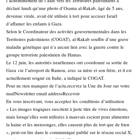
l’acheminement de l’aide vers les Territoires palestiniens a
déclaré lundi qu’une photo d’Osama al-Rakab, âgé de 5 ans,
devenue virale, avait été utilisée à tort
pour accuser Israël
d’affamer
les enfants à Gaza.
Selon le Coordinateur des activités gouvernementales dans les
Territoires palestiniens (COGAT), al-Rakab souffre d’une grave
maladie génétique qui n’a aucun lien avec la guerre contre le
groupe terroriste palestinien du Hamas.
Le 12 juin, les autorités israéliennes ont coordonné sa sortie de
Gaza
via
l’aéroport de Ramon, avec sa mère et son frère, et il est
actuellement soigné en Italie, a indiqué le COGAT.
Pour ne rien manquer de l’actu,recevez la Une du Jour sur votre
mailNewsletter email addressRecevoir
En vous inscrivant, vous acceptez les
conditions
d’utilisation
« Les images tragiques suscitent à juste titre de vives émotions,
mais lorsqu’elles sont utilisées à mauvais escient pour alimenter
la haine et les mensonges, elles causent plus de tort que de bien
», peut-on lire dans le communiqué publié sur le réseau social X,