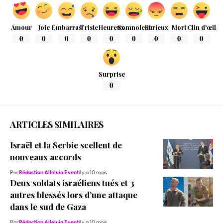
Amour
Joie
Embarras
Triste
Heureux
Somnolent
Furieux
Mort
Clin d'œil
0
0
0
0
0
0
0
0
0
Surprise
0
ARTICLES SIMILAIRES
Israël et la Serbie scellent de
nouveaux accords
Par
Rédaction Alleluia Event
il y a 10 mois
Deux soldats israéliens tués et 3
autres blessés lors d’une attaque
dans le sud de Gaza
Par
Rédaction Alleluia Event
il y a 10 mois