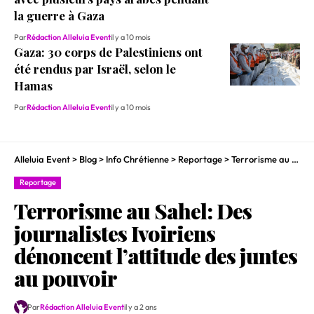
la guerre à Gaza
Par
Rédaction Alleluia Event
il y a 10 mois
Gaza: 30 corps de Palestiniens ont
été rendus par Israël, selon le
Hamas
Par
Rédaction Alleluia Event
il y a 10 mois
Alleluia Event
>
Blog
>
Info Chrétienne
>
Reportage
>
Terrorisme au Sahel: Des journalistes Ivoiriens dénoncent l’attitude des juntes au pouvoir
Reportage
Terrorisme au Sahel: Des
journalistes Ivoiriens
dénoncent l’attitude des juntes
au pouvoir
Par
Rédaction Alleluia Event
il y a 2 ans