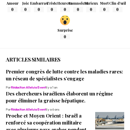
Amour
Joie
Embarras
Triste
Heureux
Somnolent
Furieux
Mort
Clin d'œil
0
0
0
0
0
0
0
0
0
Surprise
0
ARTICLES SIMILAIRES
Premier congrès de lutte contre les maladies rares:
un réseau de spécialistes s’engage
Par
Rédaction Alleluia Event
il y a 1 an
Des chercheurs israéliens élaborent un régime
pour éliminer la graisse hépatique.
Par
Rédaction Alleluia Event
il y a 6 ans
Proche et Moyen Orient : Israël a
renforcé sa coopération militaire
avec plusieurs pays arabes pendant