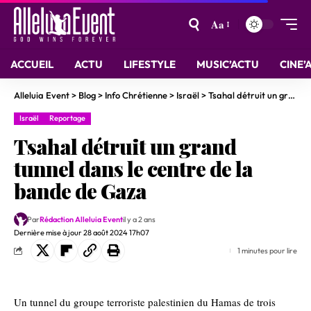
Aa
ACCUEIL
ACTU
LIFESTYLE
MUSIC’ACTU
CINE’
Alleluia Event
>
Blog
>
Info Chrétienne
>
Israël
>
Tsahal détruit un grand tunnel dans le centre de la bande de Gaza
Israël
Reportage
Tsahal détruit un grand
tunnel dans le centre de la
bande de Gaza
Par
Rédaction Alleluia Event
il y a 2 ans
Dernière mise à jour 28 août 2024 17h07
1 minutes pour lire
Un tunnel du groupe terroriste palestinien du Hamas de trois