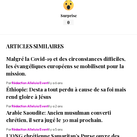
Surprise
0
ARTICLES SIMILAIRES
Malgré la Covid-19 et des circonstances difficiles,
les évangéliques européens se mobilisent pour la
mission.
Par
Rédaction Alleluia Event
il y a 6 ans
Éthiopie: Desta a tout perdu à cause de sa foi mais
rend gloire à Jésus
Par
Rédaction Alleluia Event
il y a 2 ans
Arabie Saoudite: Ancien musulman converti
chrétien, il sera jugé le 30 mai prochain.
Par
Rédaction Alleluia Event
il y a 5 ans
L’ONG chrétienne Samaritan’s Purse ouvre des