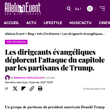
Aa
ACCUEIL
ACTU
LIFESTYLE
MUSIC’ACTU
CINE’
Alleluia Event
>
Blog
>
Info Chrétienne
>
Les dirigeants évangéliques déplorent l’attaque du capitole par les partisans de Trump.
Info Chrétienne
Les dirigeants évangéliques
déplorent l’attaque du capitole
par les partisans de Trump.
Par
Rédaction Alleluia Event
il y a 6 ans
Dernière mise à jour 8 janvier 2021 11h39
8 minutes pour lire
Un groupe de partisans du président américain Donald Trump