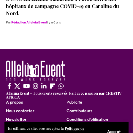
hôpitaux de campagne COVID-19 en Caroline du
Nord.
Par
Rédaction Alleluia Event
il y a 6 ans
Alleluia Event - Tous droits reservés. Fait avec passion par CREATIV
AFRICA
A propos
Publicité
Nous contacter
Contributeurs
Newsletter
Conditions d’utilisation
Nous rejoindre
Politique de
En utilisant ce site, vous acceptez la
Accept