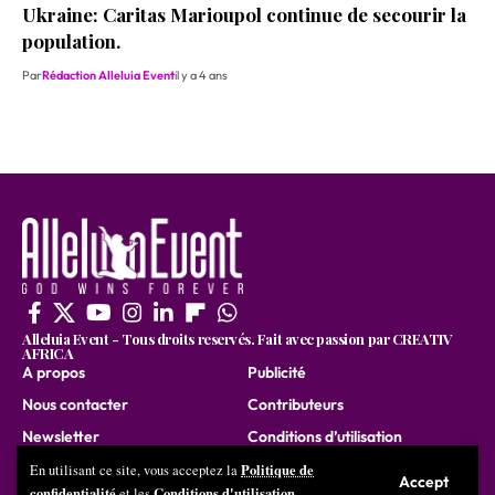
Ukraine: Caritas Marioupol continue de secourir la
population.
Par
Rédaction Alleluia Event
il y a 4 ans
Alleluia Event - Tous droits reservés. Fait avec passion par CREATIV
AFRICA
A propos
Publicité
Nous contacter
Contributeurs
Newsletter
Conditions d’utilisation
Nous rejoindre
Politique de
En utilisant ce site, vous acceptez la
Accept
confidentialité
Conditions d'utilisation
et les
.