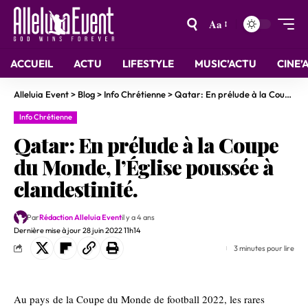
Aa
ACCUEIL
ACTU
LIFESTYLE
MUSIC’ACTU
CINE’
Alleluia Event
>
Blog
>
Info Chrétienne
>
Qatar: En prélude à la Coupe du Monde, l’Église poussée à clandestinité.
Info Chrétienne
Qatar: En prélude à la Coupe
du Monde, l’Église poussée à
clandestinité.
Par
Rédaction Alleluia Event
il y a 4 ans
Dernière mise à jour 28 juin 2022 11h14
3 minutes pour lire
Au pays de la Coupe du Monde de football 2022, les rares