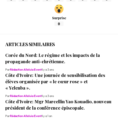
Surprise
0
ARTICLES SIMILAIRES
Corée du Nord: Le régime et les impacts de la
propagande anti-chrétienne.
Par
Rédaction Alleluia Event
il y a 3 ans
Côte d’Ivoire: Une journée de sensibilisation des
élèves organisée par « le cœur rose » et
« Yelenba ».
Par
Rédaction Alleluia Event
il y a 3 ans
Côte d’Ivoire: Mgr Marcellin Yao Kouadio, nouveau
président de la conférence épiscopale.
Par
Rédaction Alleluia Event
il y a 1 an