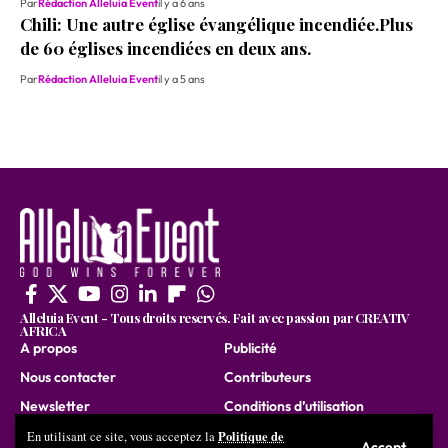
Par
Rédaction Alleluia Event
il y a 6 ans
Chili: Une autre église évangélique incendiée.Plus
de 60 églises incendiées en deux ans.
Par
Rédaction Alleluia Event
il y a 5 ans
Alleluia Event - Tous droits reservés. Fait avec passion par CREATIV
AFRICA
A propos
Publicité
Nous contacter
Contributeurs
Newsletter
Conditions d’utilisation
Nous rejoindre
Politique de
En utilisant ce site, vous acceptez la
Accept