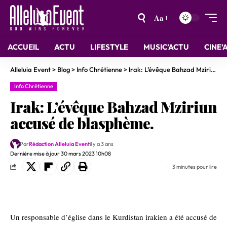
Aa
ACCUEIL
ACTU
LIFESTYLE
MUSIC’ACTU
CINE’
Alleluia Event
>
Blog
>
Info Chrétienne
>
Irak: L’évêque Bahzad Mziriun accusé de blasphème.
Info Chrétienne
Irak: L’évêque Bahzad Mziriun
accusé de blasphème.
Par
Rédaction Alleluia Event
il y a 3 ans
Dernière mise à jour 30 mars 2023 10h08
3 minutes pour lire
Un responsable d’église dans le Kurdistan irakien a été accusé de