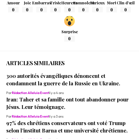
Amour
Joie
Embarras
Triste
Heureux
Somnolent
Furieux
Mort
Clin d'œil
0
0
0
0
0
0
0
0
0
Surprise
0
ARTICLES SIMILAIRES
300 autorités évangéliques dénoncent et
condamnent la guerre de la Russie en Ukraine.
Par
Rédaction Alleluia Event
il y a 4 ans
Iran: Taher et sa famille ont tout abandonner pour
Jésus. Leur témoignage.
Par
Rédaction Alleluia Event
il y a 3 ans
97% des chrétiens conservateurs ont voté Trump
selon l’institut Barna et une université chrétienne.