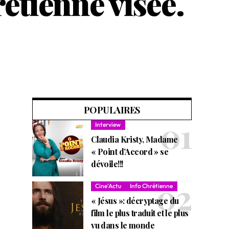
étienne visée.
POPULAIRES
Interview
Claudia Kristy, Madame
« Point d’Accord » se
dévoile!!!
Cine'Actu
Info Chrétienne
« Jésus »: décryptage du
film le plus traduit et le plus
vu dans le monde