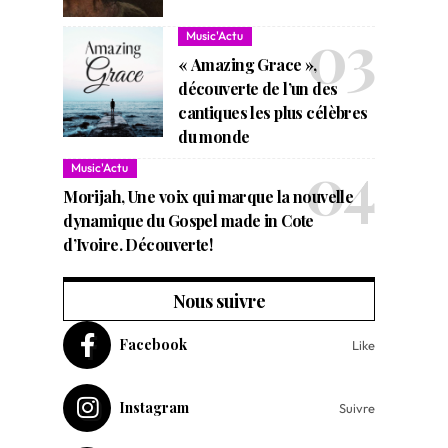
Music'Actu
« Amazing Grace »,
découverte de l’un des
cantiques les plus célèbres
du monde
Music'Actu
Morijah, Une voix qui marque la nouvelle
dynamique du Gospel made in Cote
d’Ivoire. Découverte!
Nous suivre
Facebook
Like
Instagram
Suivre