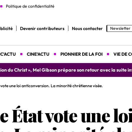
Politique de confidentialité
blicité
Devenir contributeurs
Nous contacter
Newsletter
C’ACTU
CINE’ACTU
PIONNIER DE LA FOI
VIE DE 
 « La Résurrection du Christ »
vote une loi anticonversion. La minorité chrétienne visée.
 État vote une lo