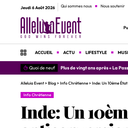
Qui sommes nous
Nous soutenir
Jeudi 6 Août 2026
Pu
ACCUEIL
ACTU
LIFESTYLE
MUSI
Christ », Mel Gibson prépare son retour avec la suite intitulée
Quoi de neuf
Alleluia Event
>
Blog
>
Info Chrétienne
>
Inde: Un 10ème État 
Info Chrétienne
Inde: Un 10ème