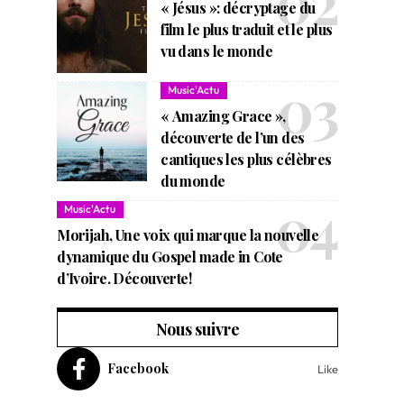
« Jésus »: décryptage du
film le plus traduit et le plus
vu dans le monde
Music'Actu
« Amazing Grace »,
découverte de l’un des
cantiques les plus célèbres
du monde
Music'Actu
Morijah, Une voix qui marque la nouvelle
dynamique du Gospel made in Cote
d’Ivoire. Découverte!
Nous suivre
Facebook
Like