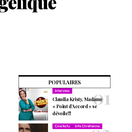
ngélique
POPULAIRES
Interview
Claudia Kristy, Madame
« Point d’Accord » se
dévoile!!!
Cine'Actu
Info Chrétienne