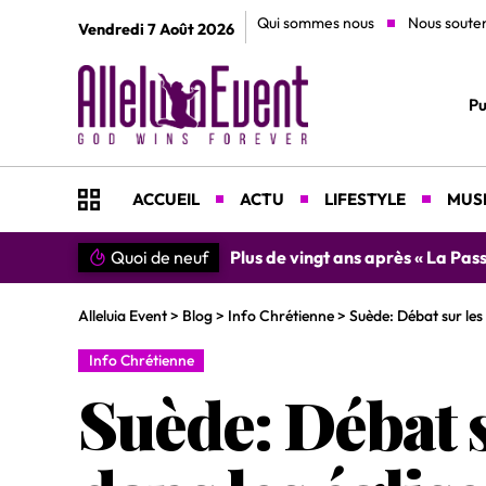
Qui sommes nous
Nous soute
Vendredi 7 Août 2026
Pu
ACCUEIL
ACTU
LIFESTYLE
MUSI
n du Christ »
Quoi de neuf
»SIMPLEMENT MERCI » : Chantre L
Alleluia Event
>
Blog
>
Info Chrétienne
>
Suède: Débat sur les 
Info Chrétienne
Suède: Débat s