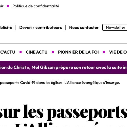
nir
Politique de confidentialité
blicité
Devenir contributeurs
Nous contacter
Newsletter
C’ACTU
CINE’ACTU
PIONNIER DE LA FOI
VIE DE 
yah donne rendez-vous le 9 août prochain à Abidjan pour un 
passeports Covid-19 dans les églises. L’Alliance évangélique s’insurge.
ur les passeport