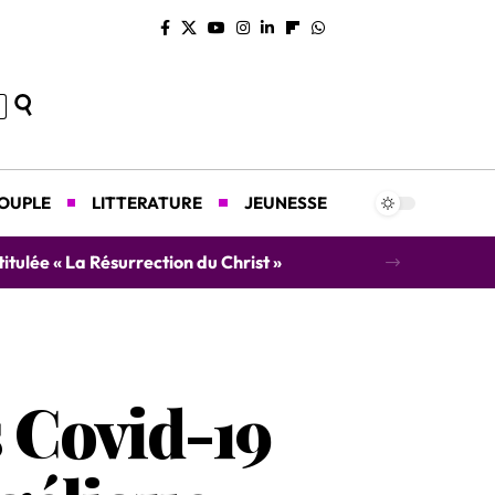
COUPLE
LITTERATURE
JEUNESSE
concert caritatif au profit des orphelins
s Covid-19