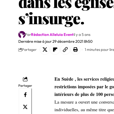
dans les églis
s’insurge.
Par
Rédaction Alleluia Event
il y a 5 ans
Dernière mise à jour 29 décembre 2021 8h50
1 minutes pour lir
Partager
En
Suède
, les services religi
restrictions imposées par le 
Partager
intérieurs de plus de 100 pers
La mesure a ouvert une conversati
individuelles, au même titre que