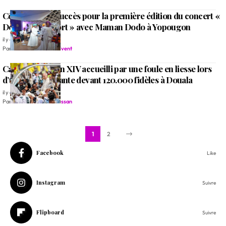
Côte d’Ivoire : succès pour la première édition du concert «
De la vie à la mort » avec Maman Dodo à Yopougon
il y a 4 mois
Par
Rédaction Alleluia Event
Cameroun: Léon XIV accueilli par une foule en liesse lors
d’une messe géante devant 120.000 fidèles à Douala
il y a 4 mois
Par
Jean Richard N'Guessan
1
2
Facebook
Like
Instagram
Suivre
Flipboard
Suivre