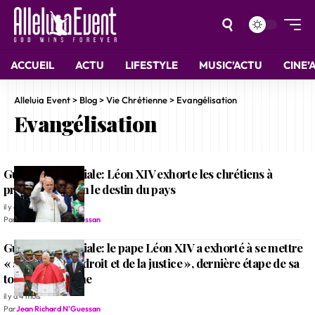
ACCUEIL
ACTU
LIFESTYLE
MUSIC’ACTU
CINE’
Alleluia Event
>
Blog
>
Vie Chrétienne
>
Evangélisation
Evangélisation
Guinée équatoriale: Léon XIV exhorte les chrétiens à
prendre en main le destin du pays
il y a 4 mois
Par
Jean Richard N'Guessan
Guinée équatoriale: le pape Léon XIV a exhorté à se mettre
« au service du droit et de la justice », dernière étape de sa
tournée africaine
il y a 4 mois
Par
Jean Richard N'Guessan