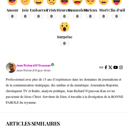
Amour
Joie
Embarras
Triste
Heureux
Somnolent
Furieux
Mort
Clin d'œil
0
0
0
0
0
0
0
0
0
Surprise
0
Jean Richard N'Guessan
Jean Richard N'gue-khan
Professionnel avec plus de 15 ans d’expériences dans les domaines du journalisme et
de la communication stratégique, des médias et du numérique. Journaliste-Reporter,
chroniqueur TV et Radio, analyste politique, Jean Richard N'guessan Kan est un
passionné de Jésus Christ. Serviteur de Dieu, il travaille à la divulgation de la BONNE
PAROLE du royaume.
ARTICLES SIMILAIRES