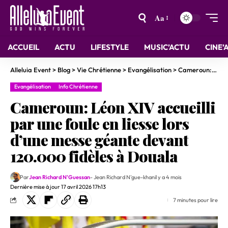
Aa
ACCUEIL
ACTU
LIFESTYLE
MUSIC’ACTU
CINE’
Alleluia Event
>
Blog
>
Vie Chrétienne
>
Evangélisation
>
Cameroun: Léon XIV accueilli par une foule en liesse lors d’une messe géante devant 120.000 fidèles à Douala
Evangélisation
Info Chrétienne
Cameroun: Léon XIV accueilli
par une foule en liesse lors
d’une messe géante devant
120.000 fidèles à Douala
Par
Jean Richard N'Guessan
- Jean Richard N'gue-khan
il y a 4 mois
Dernière mise à jour 17 avril 2026 17h13
7 minutes pour lire