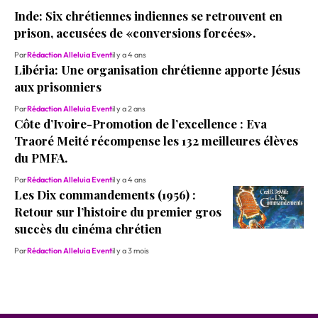
Inde: Six chrétiennes indiennes se retrouvent en
prison, accusées de «conversions forcées».
Par
Rédaction Alleluia Event
il y a 4 ans
Libéria: Une organisation chrétienne apporte Jésus
aux prisonniers
Par
Rédaction Alleluia Event
il y a 2 ans
Côte d’Ivoire-Promotion de l’excellence : Eva
Traoré Meité récompense les 132 meilleures élèves
du PMFA.
Par
Rédaction Alleluia Event
il y a 4 ans
Les Dix commandements (1956) :
Retour sur l’histoire du premier gros
succès du cinéma chrétien
Par
Rédaction Alleluia Event
il y a 3 mois