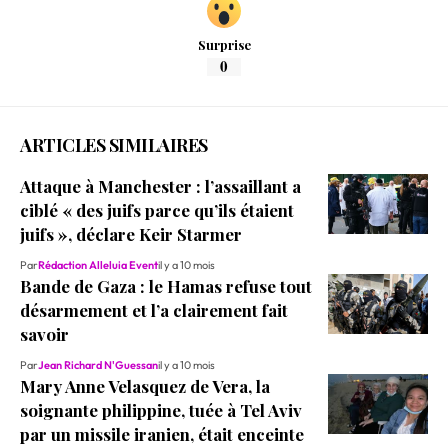
Surprise
0
ARTICLES SIMILAIRES
Attaque à Manchester : l’assaillant a
ciblé « des juifs parce qu’ils étaient
juifs », déclare Keir Starmer
Par
Rédaction Alleluia Event
il y a 10 mois
Bande de Gaza : le Hamas refuse tout
désarmement et l’a clairement fait
savoir
Par
Jean Richard N'Guessan
il y a 10 mois
Mary Anne Velasquez de Vera, la
soignante philippine, tuée à Tel Aviv
par un missile iranien, était enceinte