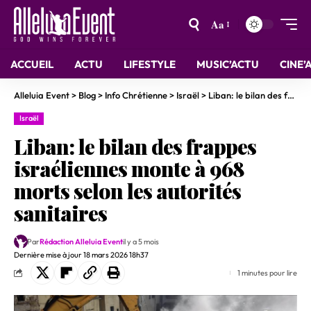
Aa
ACCUEIL
ACTU
LIFESTYLE
MUSIC’ACTU
CINE’
Alleluia Event
>
Blog
>
Info Chrétienne
>
Israël
>
Liban: le bilan des frappes israéliennes monte à 968 morts selon les autorités sanitaires
Israël
Liban: le bilan des frappes
israéliennes monte à 968
morts selon les autorités
sanitaires
Par
Rédaction Alleluia Event
il y a 5 mois
Dernière mise à jour 18 mars 2026 18h37
1 minutes pour lire