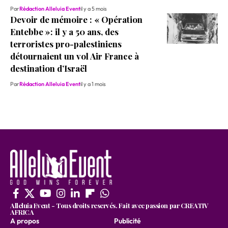
Par
Rédaction Alleluia Event
il y a 5 mois
Devoir de mémoire : « Opération
Entebbe »: il y a 50 ans, des
terroristes pro-palestiniens
détournaient un vol Air France à
destination d’Israël
Par
Rédaction Alleluia Event
il y a 1 mois
Alleluia Event - Tous droits reservés. Fait avec passion par CREATIV
AFRICA
A propos
Publicité