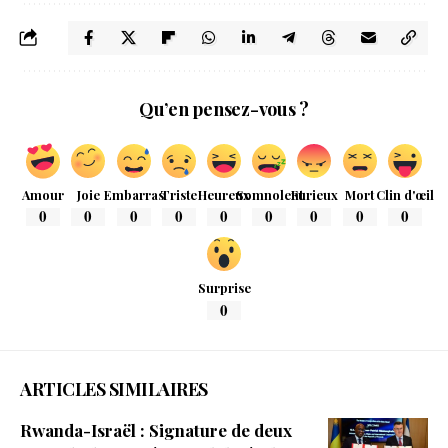
Qu’en pensez-vous ?
Amour
Joie
Embarras
Triste
Heureux
Somnolent
Furieux
Mort
Clin d'œil
0
0
0
0
0
0
0
0
0
Surprise
0
ARTICLES SIMILAIRES
Rwanda-Israël : Signature de deux