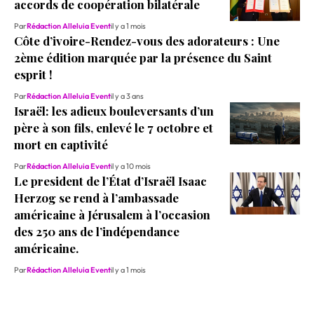
accords de coopération bilatérale
Par
Rédaction Alleluia Event
il y a 1 mois
Côte d’ivoire-Rendez-vous des adorateurs : Une
2ème édition marquée par la présence du Saint
esprit !
Par
Rédaction Alleluia Event
il y a 3 ans
Israël: les adieux bouleversants d’un
père à son fils, enlevé le 7 octobre et
mort en captivité
Par
Rédaction Alleluia Event
il y a 10 mois
Le president de l’État d’Israël Isaac
Herzog se rend à l’ambassade
américaine à Jérusalem à l’occasion
des 250 ans de l’indépendance
américaine.
Par
Rédaction Alleluia Event
il y a 1 mois