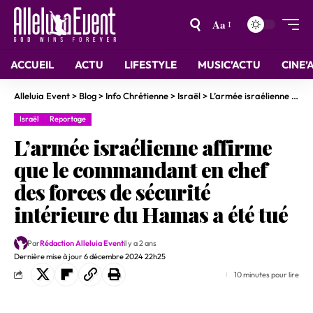
Aa
ACCUEIL
ACTU
LIFESTYLE
MUSIC’ACTU
CINE’
Alleluia Event
>
Blog
>
Info Chrétienne
>
Israël
>
L’armée israélienne affirme que le commandant en chef des forces de sécurité intérieure du Hamas a été tué
Israël
Reportage
L’armée israélienne affirme
que le commandant en chef
des forces de sécurité
intérieure du Hamas a été tué
Par
Rédaction Alleluia Event
il y a 2 ans
Dernière mise à jour 6 décembre 2024 22h25
10 minutes pour lire