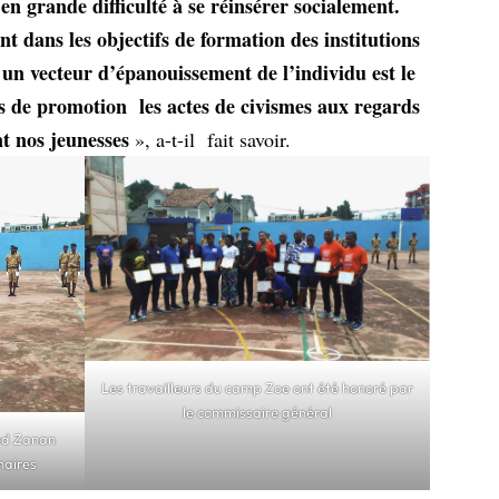
en grande difficulté à se réinsérer socialement.
nt dans les objectifs de formation des institutions
t un vecteur d’épanouissement de l’individu est le
ns de promotion les actes de civismes aux regards
nt nos jeunesses
», a-t-il fait savoir.
Les travailleurs du camp Zoe ont été honoré par
le commissaire général
ed Zanan
naires