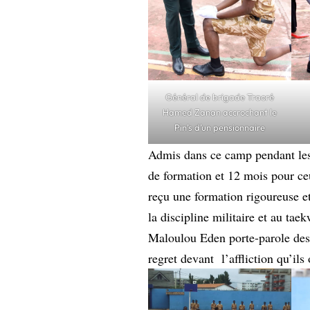
Général de brigade Traoré
Hamed Zanan accrochant le
Pin’s d’un pensionnaire
Admis dans ce camp pendant les
de formation et 12 mois pour ceu
reçu une formation rigoureuse et
la discipline militaire et au tae
Maloulou Eden porte-parole des
regret devant l’affliction qu’il