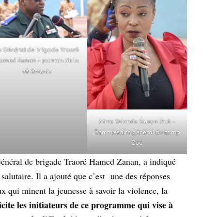
e Général de brigade Traoré
amed Zanan – parrain de la
cérémonie
Mme Yolande Gueye Oué –
Commissaire général du camp
Zoé
 Général de brigade Traoré Hamed Zanan, a indiqué
salutaire. Il a ajouté que c’est une des réponses
x qui minent la jeunesse à savoir la violence, la
licite les initiateurs de ce programme qui vise à