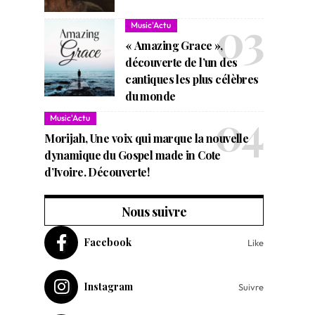
Music'Actu
« Amazing Grace »,
découverte de l’un des
cantiques les plus célèbres
du monde
Music'Actu
Morijah, Une voix qui marque la nouvelle
dynamique du Gospel made in Cote
d’Ivoire. Découverte!
Nous suivre
Facebook
Like
Instagram
Suivre