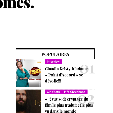
ômes.
POPULAIRES
Interview
Claudia Kristy, Madame
« Point d’Accord » se
dévoile!!!
Cine'Actu
Info Chrétienne
« Jésus »: décryptage du
film le plus traduit et le plus
vu dans le monde