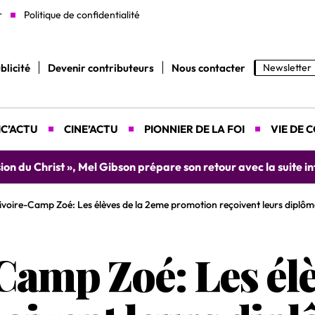
r
Politique de confidentialité
blicité
Devenir contributeurs
Nous contacter
Newsletter
C’ACTU
CINE’ACTU
PIONNIER DE LA FOI
VIE DE 
yah donne rendez-vous le 9 août prochain à Abidjan pour un 
ivoire-Camp Zoé: Les élèves de la 2eme promotion reçoivent leurs diplôm
Camp Zoé: Les élè