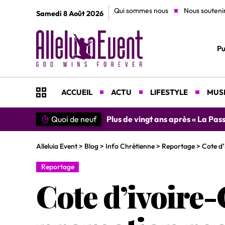
Qui sommes nous
Nous souteni
Samedi 8 Août 2026
Pu
ACCUEIL
ACTU
LIFESTYLE
MUSI
Quoi de neuf
»SIMPLEMENT MERCI » : Chantre L
Alleluia Event
>
Blog
>
Info Chrétienne
>
Reportage
>
Cote d’
Reportage
Cote d’ivoire-