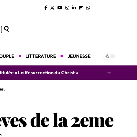
COUPLE
LITTERATURE
JEUNESSE
concert caritatif au profit des orphelins
es.
ves de la 2eme