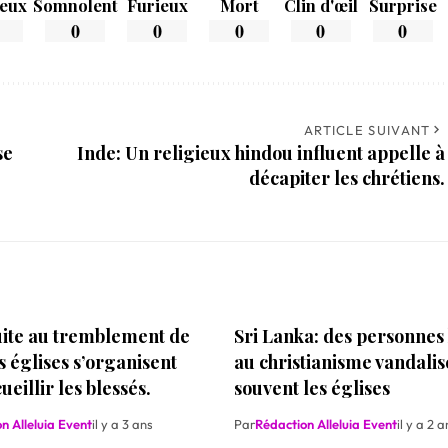
eux
Somnolent
Furieux
Mort
Clin d'œil
Surprise
0
0
0
0
0
ARTICLE SUIVANT
se
Inde: Un religieux hindou influent appelle à
décapiter les chrétiens.
uite au tremblement de
Sri Lanka: des personnes 
es églises s’organisent
au christianisme vandalis
ueillir les blessés.
souvent les églises
n Alleluia Event
il y a 3 ans
Par
Rédaction Alleluia Event
il y a 2 a