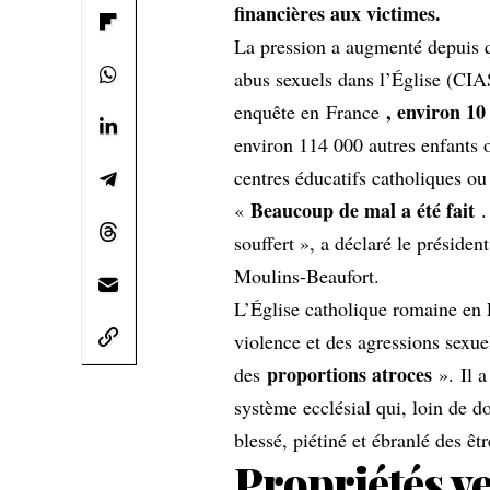
financières aux victimes.
La pression a augmenté depuis 
abus sexuels dans l’Église (CI
, environ 10
enquête en
France
environ 114 000 autres enfants 
centres éducatifs catholiques o
Beaucoup de mal a été fait
«
.
souffert », a déclaré le préside
Moulins-Beaufort.
L’Église catholique romaine en F
violence et des agressions sexu
proportions atroces
des
». Il a
système ecclésial qui, loin de do
blessé, piétiné et ébranlé des ê
Propriétés ve