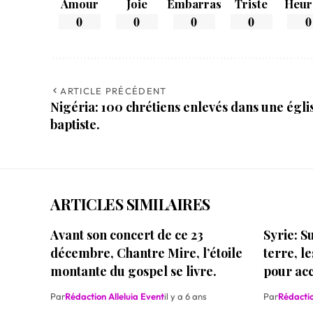
Amour
Joie
Embarras
Triste
Heur
0
0
0
0
0
ARTICLE PRÉCÉDENT
Nigéria: 100 chrétiens enlevés dans une égli
baptiste.
ARTICLES SIMILAIRES
Avant son concert de ce 23
Syrie: S
décembre, Chantre Mire, l’étoile
terre, l
montante du gospel se livre.
pour acc
Par
Rédaction Alleluia Event
il y a 6 ans
Par
Rédactio