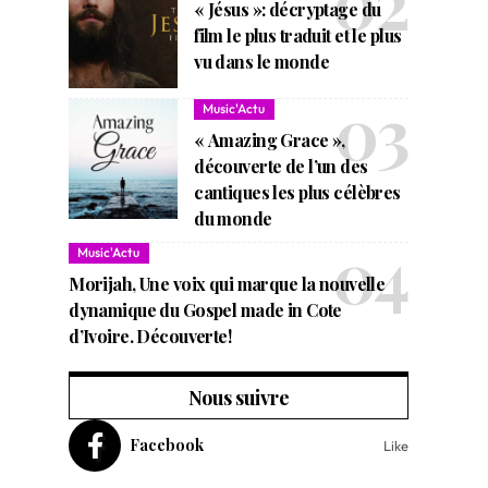
« Jésus »: décryptage du
film le plus traduit et le plus
vu dans le monde
Music'Actu
« Amazing Grace »,
découverte de l’un des
cantiques les plus célèbres
du monde
Music'Actu
Morijah, Une voix qui marque la nouvelle
dynamique du Gospel made in Cote
d’Ivoire. Découverte!
Nous suivre
Facebook
Like