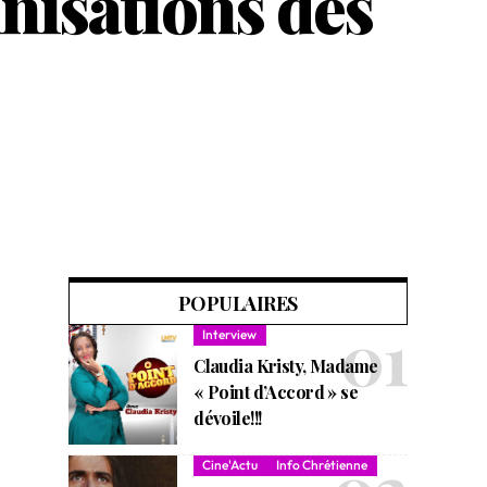
nisations des
POPULAIRES
Interview
Claudia Kristy, Madame
« Point d’Accord » se
dévoile!!!
Cine'Actu
Info Chrétienne