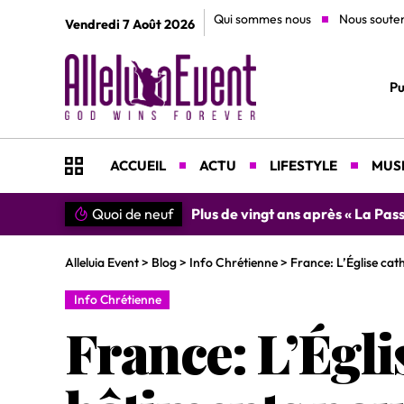
Qui sommes nous
Nous soute
Vendredi 7 Août 2026
Pu
ACCUEIL
ACTU
LIFESTYLE
MUSI
Quoi de neuf
Plus de vingt ans après « La Pass
Alleluia Event
>
Blog
>
Info Chrétienne
>
France: L’Église cat
Info Chrétienne
France: L’Égli