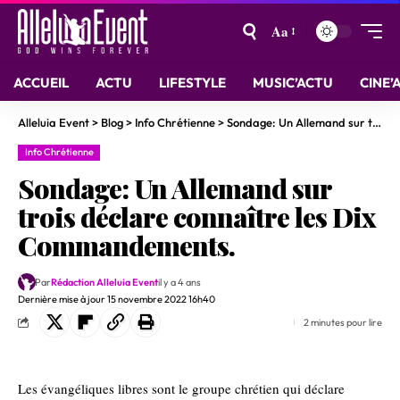
Aa
ACCUEIL
ACTU
LIFESTYLE
MUSIC’ACTU
CINE’
Alleluia Event
>
Blog
>
Info Chrétienne
>
Sondage: Un Allemand sur trois déclare connaître les Dix Commandements.
Info Chrétienne
Sondage: Un Allemand sur
trois déclare connaître les Dix
Commandements.
Par
Rédaction Alleluia Event
il y a 4 ans
Dernière mise à jour 15 novembre 2022 16h40
2 minutes pour lire
Les évangéliques libres sont le groupe chrétien qui déclare