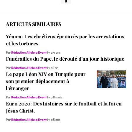
0
ARTICLES SIMILAIRES
Yémen: Les chrétiens éprouvés par les arrestations
et les tortures.
Par
Rédaction Alleluia Event
il y a 4 ans
Funérailles du Pape, le déroulé d’un jour historique
Par
Rédaction Alleluia Event
il y a 1 an
Le pape Léon XIV en Turquie pour
son premier déplacement à
l’étranger
Par
Rédaction Alleluia Event
il y a 8 mois
Euro 2020: Des histoires sur le football et la foi en
Jésus Christ.
Par
Rédaction Alleluia Event
il y a 5 ans