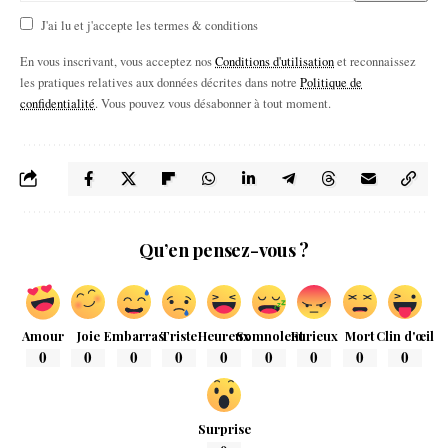
J'ai lu et j'accepte les termes & conditions
En vous inscrivant, vous acceptez nos
Conditions d'utilisation
et reconnaissez
les pratiques relatives aux données décrites dans notre
Politique de
confidentialité
. Vous pouvez vous désabonner à tout moment.
Qu’en pensez-vous ?
Amour
Joie
Embarras
Triste
Heureux
Somnolent
Furieux
Mort
Clin d'œil
0
0
0
0
0
0
0
0
0
Surprise