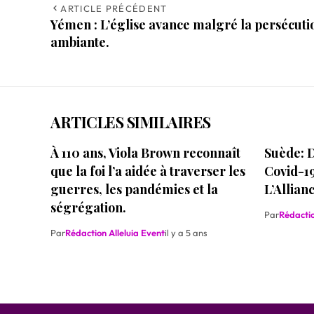
ARTICLE PRÉCÉDENT
Yémen : L’église avance malgré la persécuti
ambiante.
ARTICLES SIMILAIRES
À 110 ans, Viola Brown reconnaît
Suède: D
que la foi l’a aidée à traverser les
Covid-19
guerres, les pandémies et la
L’Allian
ségrégation.
Par
Rédactio
Par
Rédaction Alleluia Event
il y a 5 ans