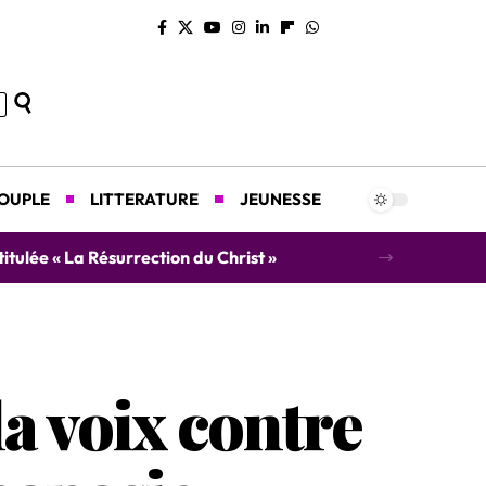
COUPLE
LITTERATURE
JEUNESSE
r un concert caritatif au profit des orphelins
la voix contre