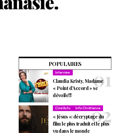
thanasie.
POPULAIRES
Interview
Claudia Kristy, Madame
« Point d’Accord » se
dévoile!!!
Cine'Actu
Info Chrétienne
« Jésus »: décryptage du
film le plus traduit et le plus
vu dans le monde