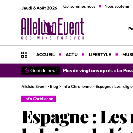
Qui sommes nous
Nous soutenir
Jeudi 6 Août 2026
Pu
ACCUEIL
ACTU
LIFESTYLE
MUSI
ection du Christ »
Quoi de neuf
»SIMPLEMENT MERCI » : Chan
Alleluia Event
>
Blog
>
Info Chrétienne
>
Espagne : Les religion
Info Chrétienne
Espagne : Les 