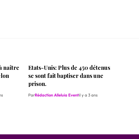
 naître
Etats-Unis: Plus de 450 détenus
elon
se sont fait baptiser dans une
prison.
ns
Par
Rédaction Alleluia Event
il y a 3 ans