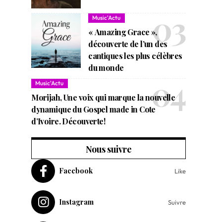
Music'Actu
« Amazing Grace »,
découverte de l’un des
cantiques les plus célèbres
du monde
Music'Actu
Morijah, Une voix qui marque la nouvelle
dynamique du Gospel made in Cote
d’Ivoire. Découverte!
Nous suivre
Facebook
Like
Instagram
Suivre