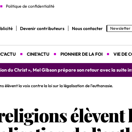
Politique de confidentialité
blicité
Devenir contributeurs
Nous contacter
Newsletter
C’ACTU
CINE’ACTU
PIONNIER DE LA FOI
VIE DE 
tre Lyah donne rendez-vous le 9 août prochain à Abidjan pou
s élèvent la voix contre la loi sur la légalisation de l’euthanasie.
religions élèvent 