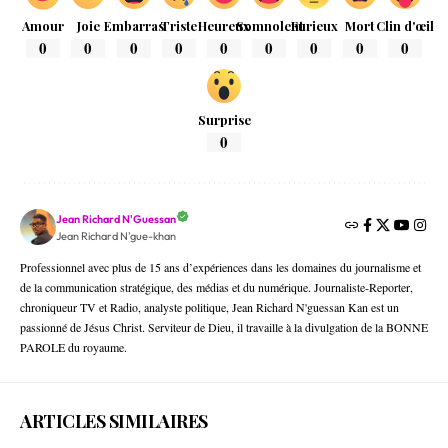
Amour
Joie
Embarras
Triste
Heureux
Somnolent
Furieux
Mort
Clin d'œil
0
0
0
0
0
0
0
0
0
Surprise
0
Jean Richard N'Guessan
Jean Richard N'gue-khan
Professionnel avec plus de 15 ans d’expériences dans les domaines du journalisme et
de la communication stratégique, des médias et du numérique. Journaliste-Reporter,
chroniqueur TV et Radio, analyste politique, Jean Richard N'guessan Kan est un
passionné de Jésus Christ. Serviteur de Dieu, il travaille à la divulgation de la BONNE
PAROLE du royaume.
ARTICLES SIMILAIRES