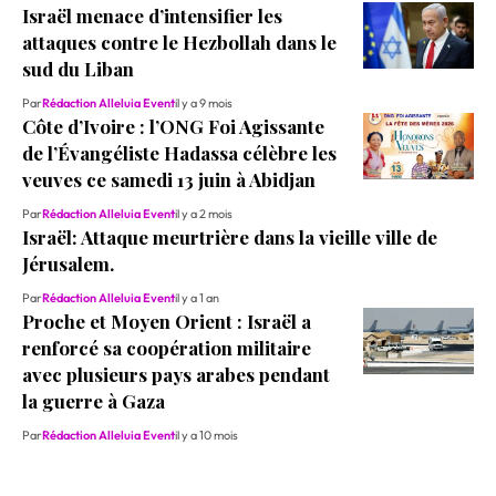
Israël menace d’intensifier les
attaques contre le Hezbollah dans le
sud du Liban
Par
Rédaction Alleluia Event
il y a 9 mois
‎‎Côte d’Ivoire : l’ONG Foi Agissante
de l’Évangéliste Hadassa célèbre les
veuves ce samedi 13 juin à Abidjan
Par
Rédaction Alleluia Event
il y a 2 mois
Israël: Attaque meurtrière dans la vieille ville de
Jérusalem.
Par
Rédaction Alleluia Event
il y a 1 an
Proche et Moyen Orient : Israël a
renforcé sa coopération militaire
avec plusieurs pays arabes pendant
la guerre à Gaza
Par
Rédaction Alleluia Event
il y a 10 mois