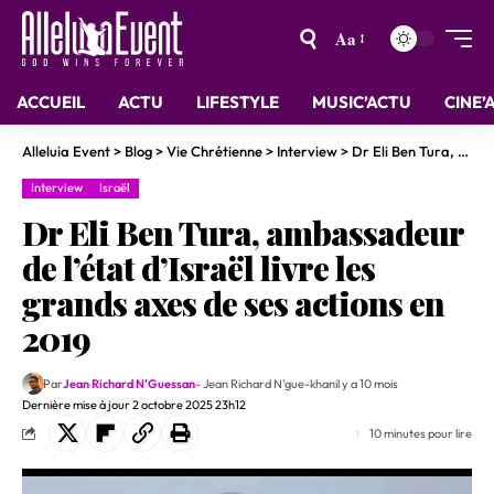
Aa
ACCUEIL
ACTU
LIFESTYLE
MUSIC’ACTU
CINE’
Alleluia Event
>
Blog
>
Vie Chrétienne
>
Interview
>
Dr Eli Ben Tura, ambassadeur de l’état d’Israël livre les grands axes de ses actions en 2019
Interview
Israël
Dr Eli Ben Tura, ambassadeur
de l’état d’Israël livre les
grands axes de ses actions en
2019
Par
Jean Richard N'Guessan
- Jean Richard N'gue-khan
il y a 10 mois
Dernière mise à jour 2 octobre 2025 23h12
10 minutes pour lire