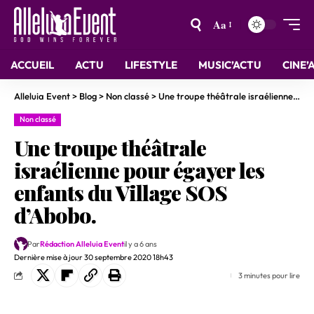
Aa
ACCUEIL
ACTU
LIFESTYLE
MUSIC’ACTU
CINE’
Alleluia Event
>
Blog
>
Non classé
>
Une troupe théâtrale israélienne pour égayer les enfants du Village SOS d’Abobo.
Non classé
Une troupe théâtrale
israélienne pour égayer les
enfants du Village SOS
d’Abobo.
Par
Rédaction Alleluia Event
il y a 6 ans
Dernière mise à jour 30 septembre 2020 18h43
3 minutes pour lire