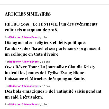
ARTICLES SIMILAIRES
RETRO 2018 : Le FESTIVIE, l’un des événements
culturels marquant de 2018.
Par
Rédaction Alleluia Event
il y a 1 an
Dialogue inter-religieux et défis politique:
l’ambassade d’Israël et ses partenaires organisent
un colloque en Cote d’ivoire.
Par
Rédaction Alleluia Event
il y a 6 ans
Osez Rêver Tour : La journaliste Claudia Kristy
instruit les jeunes de l’Eglise Évangélique
Puissance et Miracles de Yopougon Santé.
Par
Rédaction Alleluia Event
il y a 6 ans
Des bols « magiques » de l’antiquité saisis pendant
un raid à Jérusalem.
Par
Rédaction Alleluia Event
il y a 1 an