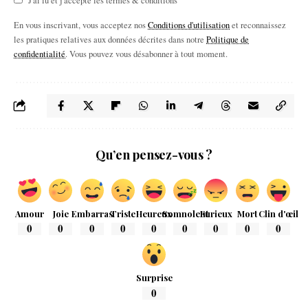
J'ai lu et j'accepte les termes & conditions
En vous inscrivant, vous acceptez nos
Conditions d'utilisation
et reconnaissez
les pratiques relatives aux données décrites dans notre
Politique de
confidentialité
. Vous pouvez vous désabonner à tout moment.
Qu’en pensez-vous ?
Amour
Joie
Embarras
Triste
Heureux
Somnolent
Furieux
Mort
Clin d'œil
0
0
0
0
0
0
0
0
0
Surprise
0