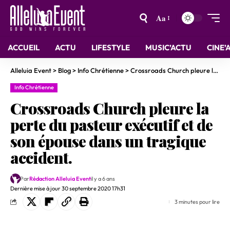
Aa
ACCUEIL
ACTU
LIFESTYLE
MUSIC’ACTU
CINE’
Alleluia Event
>
Blog
>
Info Chrétienne
>
Crossroads Church pleure la perte du pasteur exécutif et de son épouse dans un tragique accident.
Info Chrétienne
Crossroads Church pleure la
perte du pasteur exécutif et de
son épouse dans un tragique
accident.
Par
Rédaction Alleluia Event
il y a 6 ans
Dernière mise à jour 30 septembre 2020 17h31
3 minutes pour lire