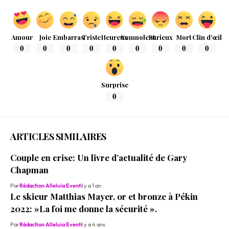
Amour
Joie
Embarras
Triste
Heureux
Somnolent
Furieux
Mort
Clin d'œil
0
0
0
0
0
0
0
0
0
Surprise
0
ARTICLES SIMILAIRES
Couple en crise: Un livre d’actualité de Gary
Chapman
Par
Rédaction Alleluia Event
il y a 1 an
Le skieur Matthias Mayer, or et bronze à Pékin
2022: »La foi me donne la sécurité ».
Par
Rédaction Alleluia Event
il y a 4 ans