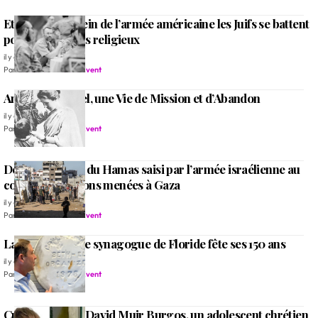
Etats Unis: Au sein de l’armée américaine les Juifs se battent
pour leurs droits religieux
il y a 3 mois
Par
Rédaction Alleluia Event
Amy Carmichael, une Vie de Mission et d’Abandon
il y a 3 mois
Par
Rédaction Alleluia Event
Des documents du Hamas saisi par l’armée israélienne au
cours d’opérations menées à Gaza
il y a 3 mois
Par
Rédaction Alleluia Event
La plus ancienne synagogue de Floride fête ses 150 ans
il y a 3 mois
Par
Rédaction Alleluia Event
Cuba: Jonathan David Muir Burgos, un adolescent chrétien