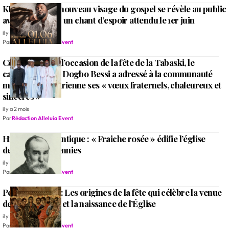
KING SOLO le nouveau visage du gospel se révèle au public
avec « Alléluia » un chant d’espoir attendu le 1er juin
il y a 2 mois
Par
Rédaction Alleluia Event
Côte d’Ivoire: À l’occasion de la fête de la Tabaski, le
cardinal Ignace Dogbo Bessi a adressé à la communauté
musulmane ivoirienne ses « vœux fraternels, chaleureux et
sincères »
il y a 2 mois
Par
Rédaction Alleluia Event
Histoire d’un cantique : « Fraiche rosée » édifie l’église
depuis des décennies
il y a 3 mois
Par
Rédaction Alleluia Event
Pentecôte 2026: Les origines de la fête qui célèbre la venue
de l’Esprit Saint et la naissance de l’Église
il y a 3 mois
Par
Rédaction Alleluia Event