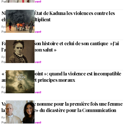
Par
Rédaction Alleluia Event
Nigeria: Dans l’État de Kaduna les violences contre les
chrétiens se multiplient
il y a 2 mois
Par
Rédaction Alleluia Event
Fanny Crosby: Son histoire et celui de son cantique »J’ai
l’assurance de mon salut »
il y a 2 mois
Par
Rédaction Alleluia Event
« Tu ne tueras point »: quand la violence est incompatible
aux croyances et principes moraux
il y a 2 mois
Par
Rédaction Alleluia Event
Vatican: Le pape nomme pour la première fois une femme
laïque «ministre» du dicastère pour la Communication
il y a 2 mois
Par
Rédaction Alleluia Event