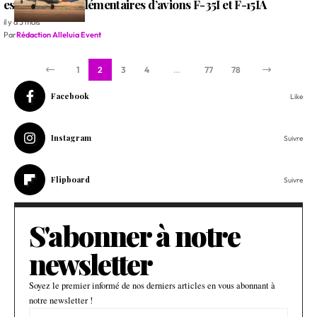
escadrons supplémentaires d’avions F-35I et F-15IA
il y a 3 mois
Par
Rédaction Alleluia Event
1
2
3
4
…
77
78
Facebook
Like
Instagram
Suivre
Flipboard
Suivre
S'abonner à notre
newsletter
Soyez le premier informé de nos derniers articles en vous abonnant à
notre newsletter !