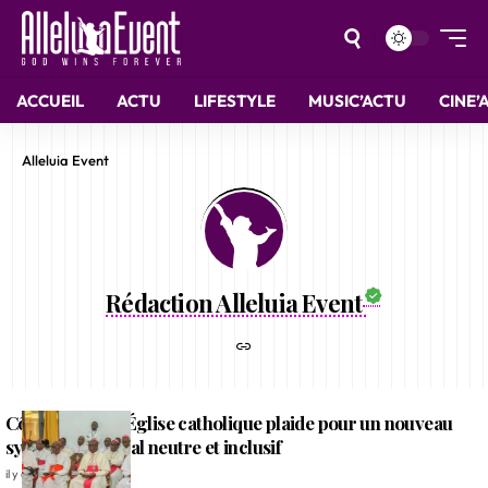
ACCUEIL
ACTU
LIFESTYLE
MUSIC’ACTU
CINE’
Alleluia Event
Rédaction Alleluia Event
Côte d’Ivoire: l’Église catholique plaide pour un nouveau
système électoral neutre et inclusif
il y a 2 mois