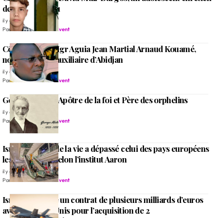
de 16 ans détenu
il y a 3 mois
Par
Rédaction Alleluia Event
Côte d’Ivoire: Mgr Aguia Jean Martial Arnaud Kouamé,
nouvel évêque auxiliaire d’Abidjan
il y a 3 mois
Par
Rédaction Alleluia Event
George Müller, Apôtre de la foi et Père des orphelins
il y a 3 mois
Par
Rédaction Alleluia Event
Israël: Le coût de la vie a dépassé celui des pays européens
les plus riches selon l’institut Aaron
il y a 3 mois
Par
Rédaction Alleluia Event
Israël approuve un contrat de plusieurs milliards d’euros
avec les États-Unis pour l’acquisition de 2