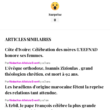
Surprise
0
ARTICLES SIMILAIRES
Côte d’Ivoire: Célébration des mères/L’EEFNAD
honore ses femmes.
Par
Rédaction Alleluia Event
il y a 3 ans
L’évêque orthodoxe, Ioannis Zizioulas , grand
théologien chrétien, est mort à 92 ans.
Par
Rédaction Alleluia Event
il y a 3 ans
Les Israéliens d’origine marocaine fêtent la reprise
des relations tant attendue.
Par
Rédaction Alleluia Event
il y a 1 an
À Erbil, le pape François célèbre la plus grande