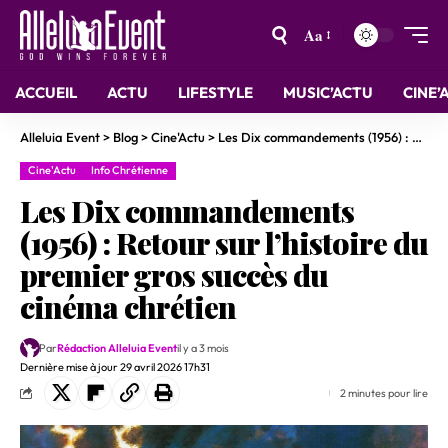
Aa
ACCUEIL
ACTU
LIFESTYLE
MUSIC’ACTU
CINE’
Alleluia Event
>
Blog
>
Cine'Actu
>
Les Dix commandements (1956) : Retour sur l’histoire du premier gros succès du cinéma chrétien
Cine'Actu
Info Chrétienne
Les Dix commandements
(1956) : Retour sur l’histoire du
premier gros succès du
cinéma chrétien
Par
Rédaction Alleluia Event
il y a 3 mois
Dernière mise à jour 29 avril 2026 17h31
2 minutes pour lire