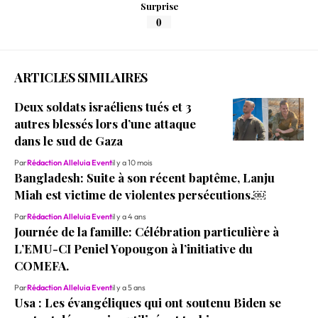
Surprise
0
ARTICLES SIMILAIRES
Deux soldats israéliens tués et 3
autres blessés lors d’une attaque
dans le sud de Gaza
Par
Rédaction Alleluia Event
il y a 10 mois
Bangladesh: Suite à son récent baptême, Lanju
Miah est victime de violentes persécutions.￼
Par
Rédaction Alleluia Event
il y a 4 ans
Journée de la famille: Célébration particulière à
L’EMU-CI Peniel Yopougon à l’initiative du
COMEFA.
Par
Rédaction Alleluia Event
il y a 5 ans
Usa : Les évangéliques qui ont soutenu Biden se