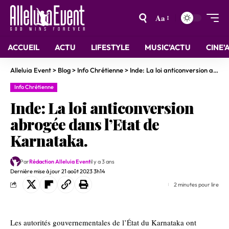
Aa
ACCUEIL
ACTU
LIFESTYLE
MUSIC’ACTU
CINE’
Alleluia Event
>
Blog
>
Info Chrétienne
>
Inde: La loi anticonversion abrogée dans l’Etat de Karnataka.
Info Chrétienne
Inde: La loi anticonversion
abrogée dans l’Etat de
Karnataka.
Par
Rédaction Alleluia Event
il y a 3 ans
Dernière mise à jour 21 août 2023 3h14
2 minutes pour lire
Les autorités gouvernementales de l’État du Karnataka ont