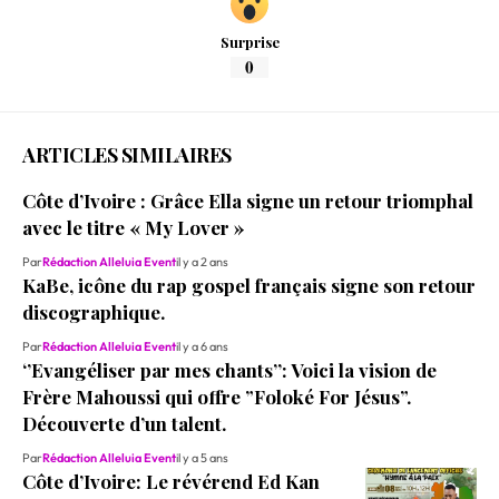
Surprise
0
ARTICLES SIMILAIRES
Côte d’Ivoire : Grâce Ella signe un retour triomphal
avec le titre « My Lover »
Par
Rédaction Alleluia Event
il y a 2 ans
KaBe, icône du rap gospel français signe son retour
discographique.
Par
Rédaction Alleluia Event
il y a 6 ans
‘’Evangéliser par mes chants’’: Voici la vision de
Frère Mahoussi qui offre ”Foloké For Jésus”.
Découverte d’un talent.
Par
Rédaction Alleluia Event
il y a 5 ans
Côte d’Ivoire: Le révérend Ed Kan