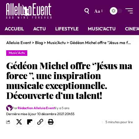
Aa
ACCUEIL
ACTU
LIFESTYLE
MUSIC’ACTU
CINE’
Alleluia Event
>
Blog
>
Music'Actu
>
Gédéon Michel offre ‘’Jésus ma force ’’, une inspiration musicale exceptionnelle. Découverte d’un talent!
Music'Actu
Gédéon Michel offre ‘’Jésus ma
force ’’, une inspiration
musicale exceptionnelle.
Découverte d’un talent!
Par
Rédaction Alleluia Event
il y a 5 ans
Dernière mise à jour 10 décembre 2021 20h55
5 minutes pour lire