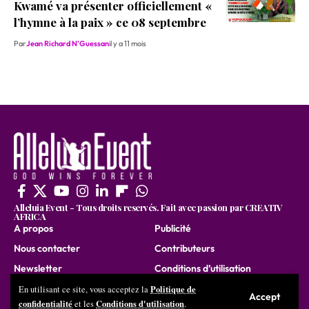
Kwamé va présenter officiellement «
l’hymne à la paix » ce 08 septembre
Par
Jean Richard N'Guessan
il y a 11 mois
Alleluia Event - Tous droits reservés. Fait avec passion par CREATIV
AFRICA
A propos
Publicité
Nous contacter
Contributeurs
Newsletter
Conditions d’utilisation
Nous rejoindre
Politique de
En utilisant ce site, vous acceptez la
Accept
confidentialité
Conditions d'utilisation
et les
.