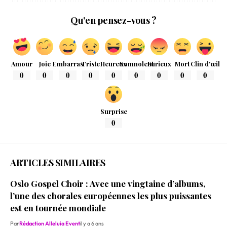
Qu’en pensez-vous ?
Amour
Joie
Embarras
Triste
Heureux
Somnolent
Furieux
Mort
Clin d'œil
0
0
0
0
0
0
0
0
0
Surprise
0
ARTICLES SIMILAIRES
Oslo Gospel Choir : Avec une vingtaine d’albums,
l’une des chorales européennes les plus puissantes
est en tournée mondiale
Par
Rédaction Alleluia Event
il y a 6 ans