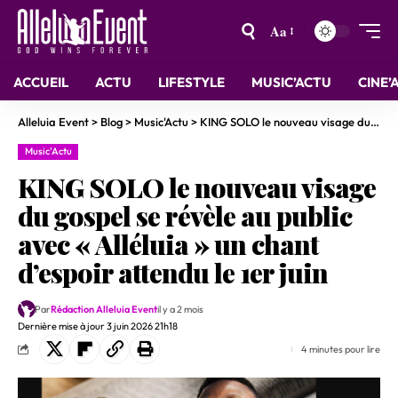
Aa
ACCUEIL
ACTU
LIFESTYLE
MUSIC’ACTU
CINE’
Alleluia Event
>
Blog
>
Music'Actu
>
KING SOLO le nouveau visage du gospel se révèle au public avec « Alléluia » un chant d’espoir attendu le 1er juin
Music'Actu
KING SOLO le nouveau visage
du gospel se révèle au public
avec « Alléluia » un chant
d’espoir attendu le 1er juin
Par
Rédaction Alleluia Event
il y a 2 mois
Dernière mise à jour 3 juin 2026 21h18
4 minutes pour lire