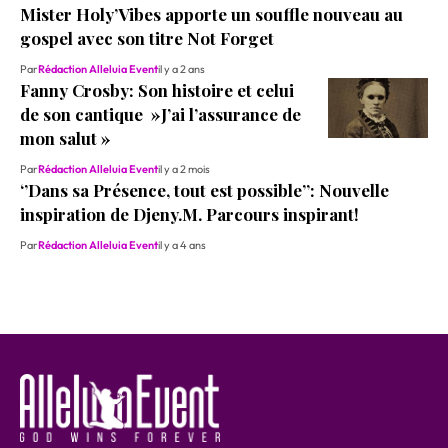
Mister Holy’Vibes apporte un souffle nouveau au
gospel avec son titre Not Forget
Par
Rédaction Alleluia Event
il y a 2 ans
Fanny Crosby: Son histoire et celui
de son cantique »J’ai l’assurance de
mon salut »
Par
Rédaction Alleluia Event
il y a 2 mois
‘’Dans sa Présence, tout est possible’’: Nouvelle
inspiration de Djeny.M. Parcours inspirant!
Par
Rédaction Alleluia Event
il y a 4 ans