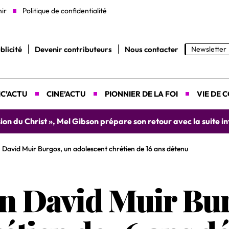
nir
Politique de confidentialité
blicité
Devenir contributeurs
Nous contacter
Newsletter
C’ACTU
CINE’ACTU
PIONNIER DE LA FOI
VIE DE 
yah donne rendez-vous le 9 août prochain à Abidjan pour un 
David Muir Burgos, un adolescent chrétien de 16 ans détenu
n David Muir Bur