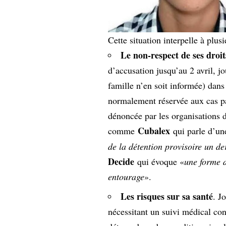
Cette situation interpelle à plus
Le non-respect de ses dro
d’accusation jusqu’au 2 avril, jo
famille n’en soit informée) dans
normalement réservée aux cas p
dénoncée par les organisations 
Cubalex
comme
qui parle d’un
de la détention provisoire un d
Decide
qui évoque «
une forme 
entourage
».
Les r
isques sur sa santé
. J
nécessitant un suivi médical cons