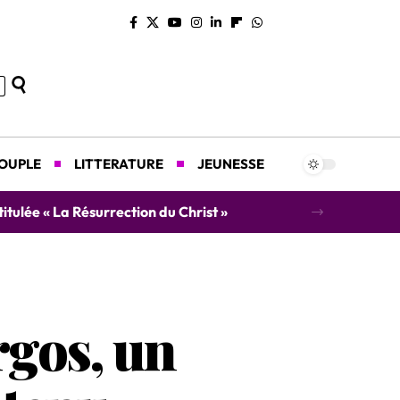
COUPLE
LITTERATURE
JEUNESSE
concert caritatif au profit des orphelins
gos, un