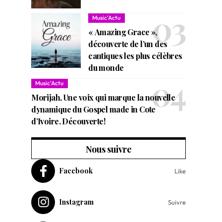
Music'Actu
« Amazing Grace »,
découverte de l’un des
cantiques les plus célèbres
du monde
Music'Actu
Morijah, Une voix qui marque la nouvelle
dynamique du Gospel made in Cote
d’Ivoire. Découverte!
Nous suivre
Facebook
Like
Instagram
Suivre