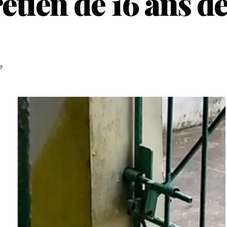
étien de 16 ans d
e