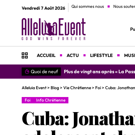
Qui sommes nous
Nous soute
Vendredi 7 Août 2026
Pu
ACCUEIL
ACTU
LIFESTYLE
MUSI
Quoi de neuf
»SIMPLEMENT MERCI » : Chantre L
Alleluia Event
>
Blog
>
Vie Chrétienne
>
Foi
>
Cuba: Jonathan 
Foi
Info Chrétienne
Cuba: Jonatha