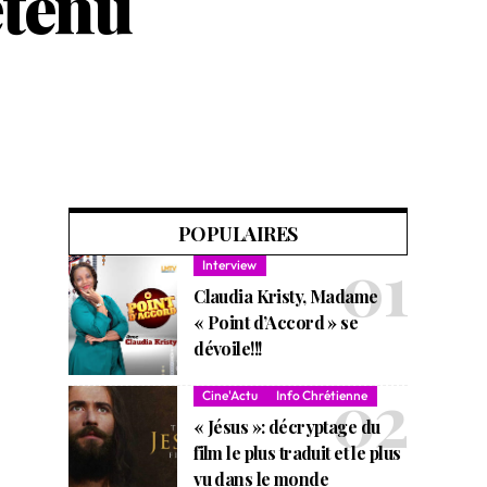
étenu
POPULAIRES
Interview
Claudia Kristy, Madame
« Point d’Accord » se
dévoile!!!
Cine'Actu
Info Chrétienne
« Jésus »: décryptage du
film le plus traduit et le plus
vu dans le monde