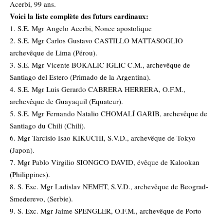
Acerbi, 99 ans.
Voici la liste complète des futurs cardinaux:
1. S.E. Mgr Angelo Acerbi, Nonce apostolique
2. S.E. Mgr Carlos Gustavo CASTILLO MATTASOGLIO
archevêque de Lima (Pérou).
3. S.E. Mgr Vicente BOKALIC IGLIC C.M., archevêque de
Santiago del Estero (Primado de la Argentina).
4. S.E. Mgr Luis Gerardo CABRERA HERRERA, O.F.M.,
archevêque de Guayaquil (Equateur).
5. S.E. Mgr Fernando Natalio CHOMALÍ GARIB, archevêque de
Santiago du Chili (Chili).
6. Mgr Tarcisio Isao KIKUCHI, S.V.D., archevêque de Tokyo
(Japon).
7. Mgr Pablo Virgilio SIONGCO DAVID, évêque de Kalookan
(Philippines).
8. S. Exc. Mgr Ladislav NEMET, S.V.D., archevêque de Beograd-
Smederevo, (Serbie).
9. S. Exc. Mgr Jaime SPENGLER, O.F.M., archevêque de Porto