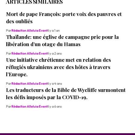
ARTICLES SIMILAIRES
Mort de pape François: porte voix des pauvres et
des oubliés
Par
Rédaction Alleluia Event
il y a 1 an
Thaïlande: une église de campagne prie pour la
libération d’un otage du Hamas
Par
Rédaction Alleluia Event
il y a 2 ans
Une initiative chrétienne met en relation des
réfugiés ukrainiens avec des hôtes à travers
l’Europe.
Par
Rédaction Alleluia Event
il y a 4 ans
Les traducteurs de la Bible de Wycliffe surmontent
les défis imposés par la COVID-19.
Par
Rédaction Alleluia Event
il y a 6 ans