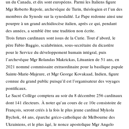
un du Canada, et dix sont européens. Parmi les Italiens figure
Mgr Roberto Repole, archevêque de Turin, théologien et l’un des
membres du Synode sur la synodalité. Le Pape redonne ainsi une
pourpre à un grand archidiocèse italien, après ce qui, pendant
des années, a semblé être une tradition non écrite.
Trois futurs cardinaux sont issus de la Curie. Tout d’abord, le
père Fabio Baggio, scalabrinien, sous-secrétaire du dicastère
pour le Service du développement humain intégral, puis
l’archevêque Mgr Rolandas Makrickas, Lituanien de 51 ans, en
2021 nommé commissaire extraordinaire pour la basilique papale
Sainte-Marie-Majeure, et Mgr George Kovakaad, Indien, figure
connue du grand public puisqu’il est l’organisateur des voyages
pontificaux.
Le Sacré Collège comptera au soir du 8 décembre 256 cardinaux
dont 141 électeurs. À noter qu’au cours de ce 10e consistoire de
François, seront créés à la fois le plus jeune cardinal Mykola
Bychok, 44 ans, éparche gréco-catholique de Melbourne des
Ukrainiens, et le plus âgé, le nonce apostolique Mgr Angelo