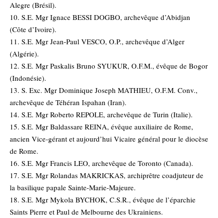
Alegre (Brésil).
10. S.E. Mgr Ignace BESSI DOGBO, archevêque d’Abidjan
(Côte d’Ivoire).
11. S.E. Mgr Jean-Paul VESCO, O.P., archevêque d’Alger
(Algérie).
12. S.E. Mgr Paskalis Bruno SYUKUR, O.F.M., évêque de Bogor
(Indonésie).
13. S. Exc. Mgr Dominique Joseph MATHIEU, O.F.M. Conv.,
archevêque de Téhéran Ispahan (Iran).
14. S.E. Mgr Roberto REPOLE, archevêque de Turin (Italie).
15. S.E. Mgr Baldassare REINA, évêque auxiliaire de Rome,
ancien Vice-gérant et aujourd’hui Vicaire général pour le diocèse
de Rome.
16. S.E. Mgr Francis LEO, archevêque de Toronto (Canada).
17. S.E. Mgr Rolandas MAKRICKAS, archiprêtre coadjuteur de
la basilique papale Sainte-Marie-Majeure.
18. S.E. Mgr Mykola BYCHOK, C.S.R., évêque de l’éparchie
Saints Pierre et Paul de Melbourne des Ukrainiens.