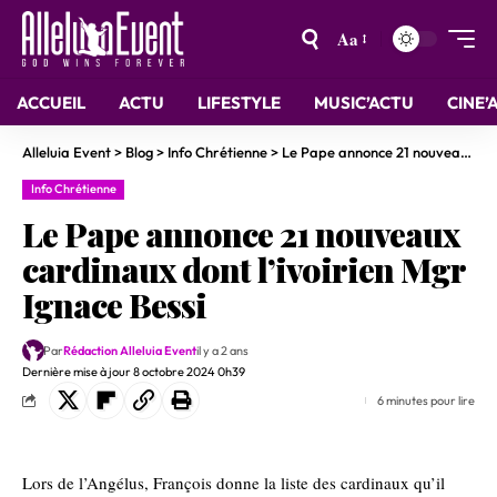
Aa
ACCUEIL
ACTU
LIFESTYLE
MUSIC’ACTU
CINE’
Alleluia Event
>
Blog
>
Info Chrétienne
>
Le Pape annonce 21 nouveaux cardinaux dont l’ivoirien Mgr Ignace Bessi
Info Chrétienne
Le Pape annonce 21 nouveaux
cardinaux dont l’ivoirien Mgr
Ignace Bessi
Par
Rédaction Alleluia Event
il y a 2 ans
Dernière mise à jour 8 octobre 2024 0h39
6 minutes pour lire
Lors de l’Angélus, François donne la liste des cardinaux qu’il