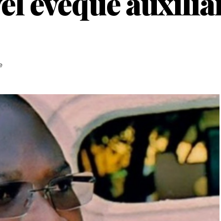
l évêque auxiliai
e