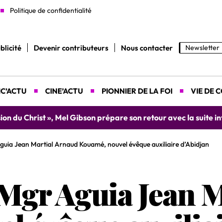
Politique de confidentialité
blicité
Devenir contributeurs
Nous contacter
Newsletter
C’ACTU
CINE’ACTU
PIONNIER DE LA FOI
VIE DE 
yah donne rendez-vous le 9 août prochain à Abidjan pour un 
guia Jean Martial Arnaud Kouamé, nouvel évêque auxiliaire d’Abidjan
: Mgr Aguia Jean 