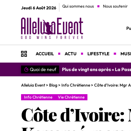
Qui sommes nous
Nous soutenir
Jeudi 6 Août 2026
Pu
ACCUEIL
ACTU
LIFESTYLE
MUSI
Quoi de neuf
»SIMPLEMENT MERCI » : Chantre L
Alleluia Event
>
Blog
>
Info Chrétienne
>
Côte d’Ivoire: Mgr A
Info Chrétienne
Vie Chrétienne
Côte d’Ivoire