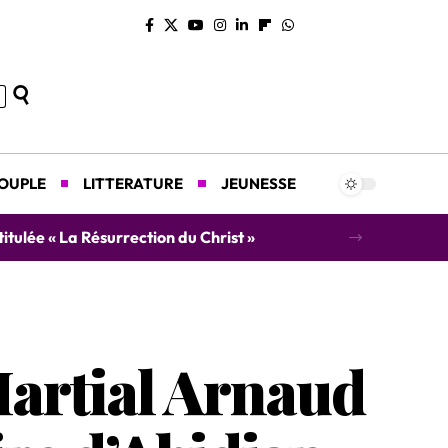
COUPLE
LITTERATURE
JEUNESSE
concert caritatif au profit des orphelins
Martial Arnaud