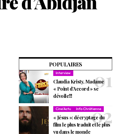
re d’Abidjan
POPULAIRES
Interview
Claudia Kristy, Madame
« Point d’Accord » se
dévoile!!!
Cine'Actu
Info Chrétienne
« Jésus »: décryptage du
film le plus traduit et le plus
vu dans le monde