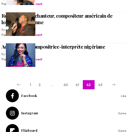
Par
Rédaction Alleluia Event
Ron Kenoly, un chanteur, compositeur américain de
louange chrétienne
il y a 6 ans
Par
Rédaction Alleluia Event
Ada, Auteure-compositrice-interprète nigériane
il y a 6 ans
Par
Rédaction Alleluia Event
1
2
…
60
61
62
63
Facebook
Like
Instagram
Suivre
Flipboard
Suivre