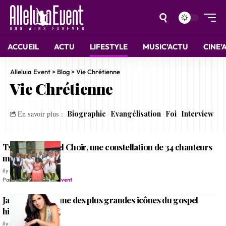
ACCUEIL
ACTU
LIFESTYLE
MUSIC’ACTU
CINE’
Alleluia Event
>
Blog
>
Vie Chrétienne
Vie Chrétienne
Biographie
Evangélisation
Foi
Interview
En savoir plus :
Tshwane Gospel Choir, une constellation de 34 chanteurs
multiculturels
il y a 6 ans
Par
Rédaction Alleluia Event
Jaci Velasquez, une des plus grandes icônes du gospel
hispanophone
il y a 6 ans