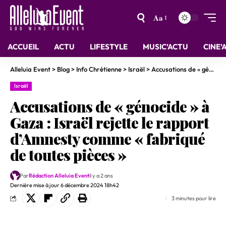
Aa
ACCUEIL
ACTU
LIFESTYLE
MUSIC’ACTU
CINE’
Alleluia Event
>
Blog
>
Info Chrétienne
>
Israël
>
Accusations de « génocide » à Gaza : Israël rejette le rapport d’Amnesty comme « fabriqué de toutes pièces »
Israël
Accusations de « génocide » à
Gaza : Israël rejette le rapport
d’Amnesty comme « fabriqué
de toutes pièces »
Par
Rédaction Alleluia Event
il y a 2 ans
Dernière mise à jour 6 décembre 2024 18h42
3 minutes pour lire