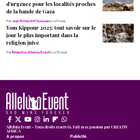
d’urgence pour les localités proches
de la bande de Gaza
Par
Jean Richard N'Guessan
il y a 9 mois
Yom Kippour 2025: tout savoir sur le
jour le plus important dans la
religion juive
Par
Rédaction Alleluia Event
il y a 10 mois
Alleluia Event - Tous droits reservés. Fait avec passion par CREATIV
AFRICA
A propos
Publicité