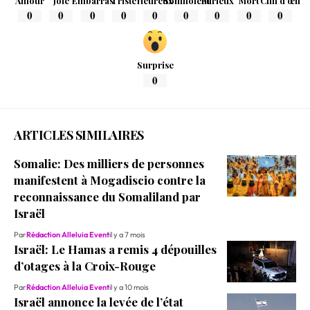
Amour
Joie
Embarras
Triste
Heureux
Somnolent
Furieux
Mort
Clin d'œil
0
0
0
0
0
0
0
0
0
Surprise
0
ARTICLES SIMILAIRES
Somalie: Des milliers de personnes
manifestent à Mogadiscio contre la
reconnaissance du Somaliland par
Israël
Par
Rédaction Alleluia Event
il y a 7 mois
Israël: Le Hamas a remis 4 dépouilles
d’otages à la Croix-Rouge
Par
Rédaction Alleluia Event
il y a 10 mois
Israël annonce la levée de l’état