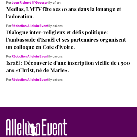
Par
Jean Richard N'Guessan
il y a 1 an
Medias, LMTV fête ses 10 ans dans la louange et
l’adoration.
Par
Rédaction Alleluia Event
il y a 6 ans
Dialogue inter-religieux et défis politique:
l’ambassade d’Israël et ses partenaires organisent
un colloque en Cote d’ivoire.
Par
Rédaction Alleluia Event
il y a 6 ans
Israël : Découverte d’une inscription vieille de 1 500
ans «Christ, né de Marie».
Par
Rédaction Alleluia Event
il y a 6 ans