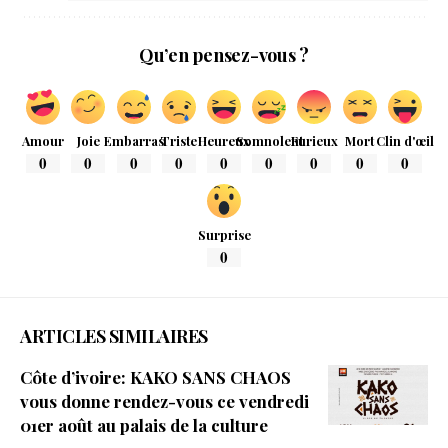
Qu’en pensez-vous ?
Amour
Joie
Embarras
Triste
Heureux
Somnolent
Furieux
Mort
Clin d'œil
0
0
0
0
0
0
0
0
0
Surprise
0
ARTICLES SIMILAIRES
Côte d’ivoire: KAKO SANS CHAOS
vous donne rendez-vous ce vendredi
01er août au palais de la culture