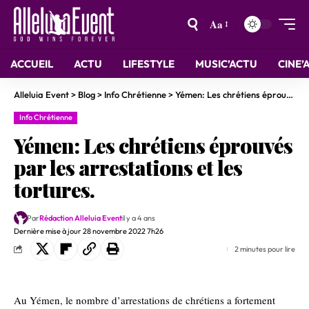
Aa
ACCUEIL
ACTU
LIFESTYLE
MUSIC’ACTU
CINE’
Alleluia Event
>
Blog
>
Info Chrétienne
>
Yémen: Les chrétiens éprouvés par les arrestations et les tortures.
Info Chrétienne
Yémen: Les chrétiens éprouvés
par les arrestations et les
tortures.
Par
Rédaction Alleluia Event
il y a 4 ans
Dernière mise à jour 28 novembre 2022 7h26
2 minutes pour lire
Au Yémen, le nombre d’arrestations de chrétiens a fortement