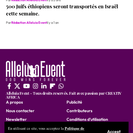
500 Juifs éthiopiens seront transportés en Israël
cette semaine.
Par
Rédaction Alleluia Event
il y a 1 an
Alleluia Event - Tous droits reservés. Fait avec passion par CREATIV
AFRICA
A propos
Publicité
Nous contacter
Contributeurs
Newsletter
Conditions d’utilisation
Nous rejoindre
Politique de
En utilisant ce site, vous acceptez la
Accept