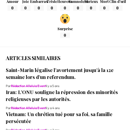
Amour
Joie
Embarras
Triste
Heureux
Somnolent
Furieux
Mort
Clin d'œil
0
0
0
0
0
0
0
0
0
Surprise
0
ARTICLES SIMILAIRES
Saint-Marin légalise l’avortement jusqu’à la 12e
semaine lors d’un referendum.
Par
Rédaction Alleluia Event
il y a 5 ans
Iran: L’ONU souligne la répression des minorités
religieuses par les autorités.
Par
Rédaction Alleluia Event
il y a 4 ans
Vietnam: Un chrétien tué pour sa foi, sa famille
persécutée
Par
Rédaction Alleluia Event
il y a 2 ans