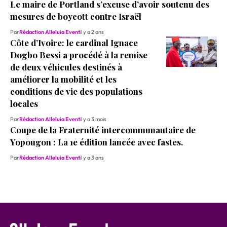
Le maire de Portland s’excuse d’avoir soutenu des
mesures de boycott contre Israël
Par
Rédaction Alleluia Event
il y a 2 ans
Côte d’Ivoire: le cardinal Ignace
Dogbo Bessi a procédé à la remise
de deux véhicules destinés à
améliorer la mobilité et les
conditions de vie des populations
locales
Par
Rédaction Alleluia Event
il y a 3 mois
Coupe de la Fraternité intercommunautaire de
Yopougon : La 1e édition lancée avec fastes.
Par
Rédaction Alleluia Event
il y a 3 ans