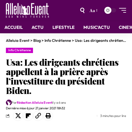
Aa
ACCUEIL
ACTU
LIFESTYLE
MUSIC’ACTU
CINE’
Alleluia Event
>
Blog
>
Info Chrétienne
>
Usa: Les dirigeants chrétiens appellent à la prière après l’investiture du président Biden.
Info Chrétienne
Usa: Les dirigeants chrétiens
appellent à la prière après
l’investiture du président
Biden.
Par
Rédaction Alleluia Event
il y a 6 ans
Dernière mise à jour 21 janvier 2021 18h32
3 minutes pour lire