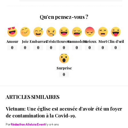
Qu’en pensez-vous ?
Amour
Joie
Embarras
Triste
Heureux
Somnolent
Furieux
Mort
Clin d'œil
0
0
0
0
0
0
0
0
0
Surprise
0
ARTICLES SIMILAIRES
Vietnam: Une église est accusée d’avoir été un foyer
de contamination à la Covid-19.
Par
Rédaction Alleluia Event
il y a 4 ans