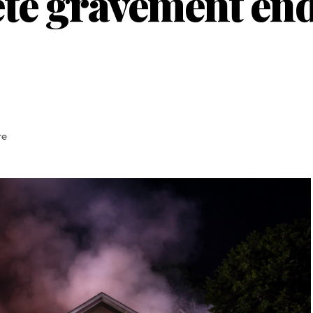
 été gravement e
re