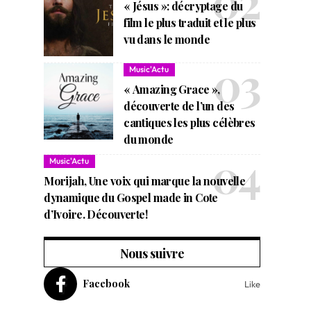
« Jésus »: décryptage du
film le plus traduit et le plus
vu dans le monde
Music'Actu
« Amazing Grace »,
découverte de l’un des
cantiques les plus célèbres
du monde
Music'Actu
Morijah, Une voix qui marque la nouvelle
dynamique du Gospel made in Cote
d’Ivoire. Découverte!
Nous suivre
Facebook
Like