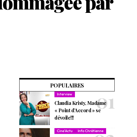
ndommagée par
POPULAIRES
Interview
Claudia Kristy, Madame
« Point d’Accord » se
dévoile!!!
Cine'Actu
Info Chrétienne