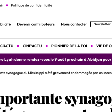
nir
Politique de confidentialité
blicité
Devenir contributeurs
Nous contacter
Newsletter
C’ACTU
CINE’ACTU
PIONNIER DE LA FOI
VIE DE 
yah donne rendez-vous le 9 août prochain à Abidjan pour un 
ante synagogue du Mississippi a été gravement endommagée par un incen
importante synag