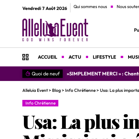
Qui sommes nous
Nous soute
Vendredi 7 Août 2026
Pu
ACCUEIL
ACTU
LIFESTYLE
MUSI
Quoi de neuf
»SIMPLEMENT MERCI » : Chantre L
Alleluia Event
>
Blog
>
Info Chrétienne
>
Usa: La plus import
Info Chrétienne
Usa: La plus 