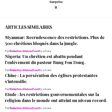
Surprise
0
ARTICLES SIMILAIRES
Myanmar: Recrudescence des restrictions. Plus de
500 chrétiens bloqués dans la jungle.
Par
Rédaction Alleluia Event
il y a 5 ans
Nigeria: Un chrétien est abattu pendant
l’enlèvement du pasteur Bung Fon Dong.
Par
Rédaction Alleluia Event
il y a 4 ans
Chine : La persécution des églises protestantes
s’intensifie.
Par
Rédaction Alleluia Event
il y a 6 ans
Etude : les restrictions gouvernementales sur la
religion dans le monde ont atteint un niveau record.
Par
Rédaction Alleluia Event
il y a 6 ans