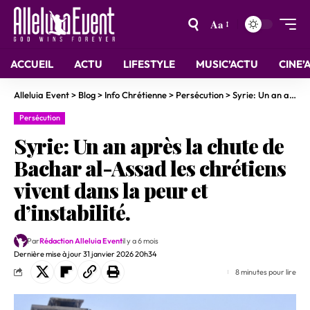
Aa
ACCUEIL
ACTU
LIFESTYLE
MUSIC’ACTU
CINE’
Alleluia Event
>
Blog
>
Info Chrétienne
>
Persécution
>
Syrie: Un an après la chute de Bachar al-Assad les chrétiens vivent dans la peur et d’instabilité.
Persécution
Syrie: Un an après la chute de
Bachar al-Assad les chrétiens
vivent dans la peur et
d’instabilité.
Par
Rédaction Alleluia Event
il y a 6 mois
Dernière mise à jour 31 janvier 2026 20h34
8 minutes pour lire