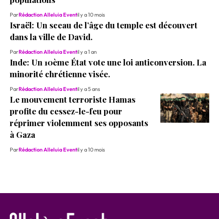
Par
Rédaction Alleluia Event
il y a 10 mois
Israël: Un sceau de l’âge du temple est découvert
dans la ville de David.
Par
Rédaction Alleluia Event
il y a 1 an
Inde: Un 10ème État vote une loi anticonversion. La
minorité chrétienne visée.
Par
Rédaction Alleluia Event
il y a 5 ans
Le mouvement terroriste Hamas
profite du cessez-le-feu pour
réprimer violemment ses opposants
à Gaza
Par
Rédaction Alleluia Event
il y a 10 mois