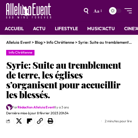
Aa
ACCUEIL
ACTU
LIFESTYLE
MUSIC’ACTU
CINE’
Alleluia Event
>
Blog
>
Info Chrétienne
>
Syrie: Suite au tremblement de terre, les églises s’organisent pour accueillir les blessés.
Info Chrétienne
Syrie: Suite au tremblement
de terre, les églises
s’organisent pour accueillir
les blessés.
Par
Rédaction Alleluia Event
il y a 3 ans
Dernière mise à jour 8 février 2023 20h34
2 minutes pour lire