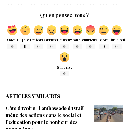
Qu’en pensez-vous ?
Amour
Joie
Embarras
Triste
Heureux
Somnolent
Furieux
Mort
Clin d'œil
0
0
0
0
0
0
0
0
0
Surprise
0
ARTICLES SIMILAIRES
Côte d’Ivoire : l’ambassade d’Israël
mène des actions dans le social et
l’éducation pour le bonheur des
populations